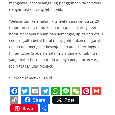
mengawasi secara langsung penggunaan dana otsus
dengan sistem yang lebih baik.
“Belajar dari kelemahan kita melaksanakan otsus 20
tahun terakhir, tentu kita harap pada akhirnya betul-
betul mencapai tujuan dan semangat, spirit dari otsus
sendiri, yaitu betul-betul menyejahterakan masyarakat
Papua dan mengejar kesenjangan atau ketertinggalan.
Ini tentu perlu adanya tata kelola dan akuntabilitas
yang makin baik dan perlu adanya pengaturan yang
lebih tegas,” ujar Menkeu
Sumber: kemenkeu.go.id
F
T
E
T
W
L
W
P
G
Share
Post
a
w
m
e
h
i
e
i
m
C
Save