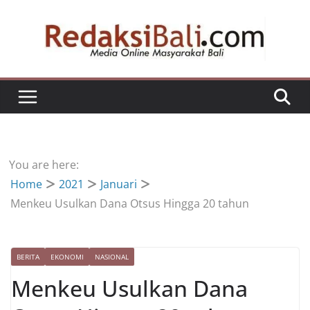
Skip
to
content
You are here:
Home
2021
Januari
Menkeu Usulkan Dana Otsus Hingga 20 tahun
BERITA
EKONOMI
NASIONAL
Menkeu Usulkan Dana