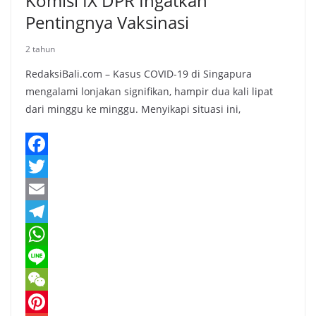
Komisi IX DPR Ingatkan
Pentingnya Vaksinasi
2 tahun
RedaksiBali.com – Kasus COVID-19 di Singapura
mengalami lonjakan signifikan, hampir dua kali lipat
dari minggu ke minggu. Menyikapi situasi ini,
F
a
T
c
w
E
e
i
m
T
b
t
a
e
W
o
t
i
l
h
L
o
e
l
e
a
i
W