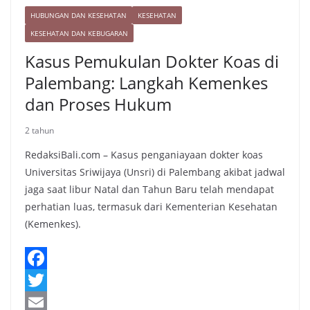
HUBUNGAN DAN KESEHATAN
KESEHATAN
KESEHATAN DAN KEBUGARAN
Kasus Pemukulan Dokter Koas di
Palembang: Langkah Kemenkes
dan Proses Hukum
2 tahun
RedaksiBali.com – Kasus penganiayaan dokter koas
Universitas Sriwijaya (Unsri) di Palembang akibat jadwal
jaga saat libur Natal dan Tahun Baru telah mendapat
perhatian luas, termasuk dari Kementerian Kesehatan
(Kemenkes).
F
a
T