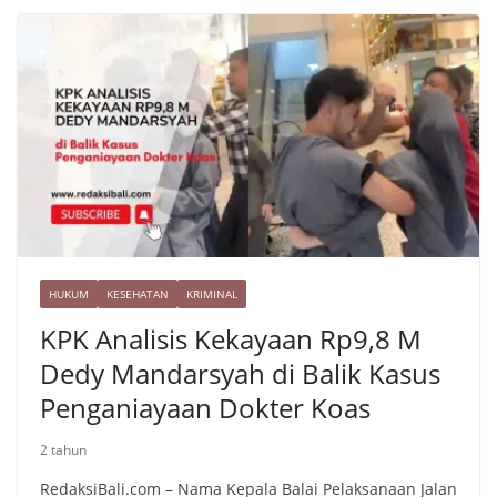
e
L
a
s
i
r
t
n
e
k
HUKUM
KESEHATAN
KRIMINAL
KPK Analisis Kekayaan Rp9,8 M
Dedy Mandarsyah di Balik Kasus
Penganiayaan Dokter Koas
2 tahun
RedaksiBali.com – Nama Kepala Balai Pelaksanaan Jalan