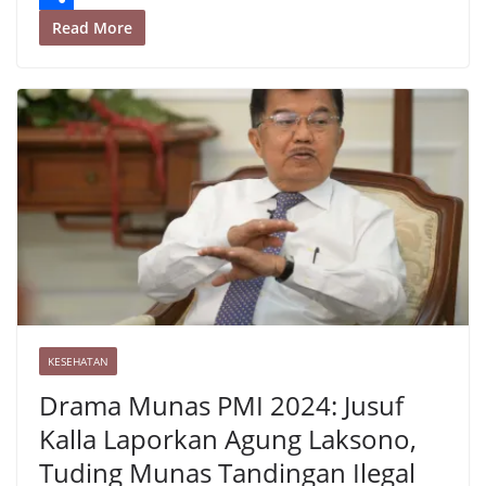
p
t
e
i
p
S
Read More
r
l
y
h
e
L
a
s
i
r
t
n
e
k
KESEHATAN
Drama Munas PMI 2024: Jusuf
Kalla Laporkan Agung Laksono,
Tuding Munas Tandingan Ilegal