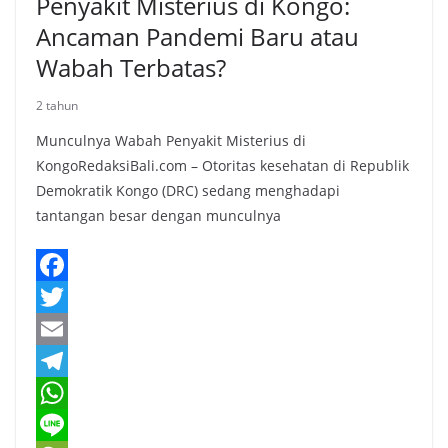
Penyakit Misterius di Kongo:
Ancaman Pandemi Baru atau
Wabah Terbatas?
2 tahun
Munculnya Wabah Penyakit Misterius di
KongoRedaksiBali.com – Otoritas kesehatan di Republik
Demokratik Kongo (DRC) sedang menghadapi
tantangan besar dengan munculnya
F
a
T
c
w
E
e
i
m
T
b
t
a
e
W