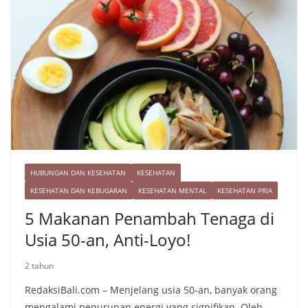
a
s
i
r
t
n
e
k
HUBUNGAN DAN KESEHATAN
KESEHATAN
KESEHATAN DAN KEBUGARAN
KESEHATAN MENTAL
KESEHATAN PRIA
5 Makanan Penambah Tenaga di
Usia 50-an, Anti-Loyo!
2 tahun
RedaksiBali.com – Menjelang usia 50-an, banyak orang
mengalami penurunan energi yang signifikan. Oleh