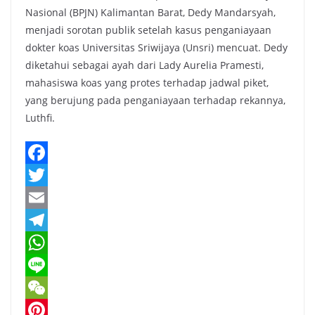
Nasional (BPJN) Kalimantan Barat, Dedy Mandarsyah,
menjadi sorotan publik setelah kasus penganiayaan
dokter koas Universitas Sriwijaya (Unsri) mencuat. Dedy
diketahui sebagai ayah dari Lady Aurelia Pramesti,
mahasiswa koas yang protes terhadap jadwal piket,
yang berujung pada penganiayaan terhadap rekannya,
Luthfi.
F
a
T
c
w
E
e
i
m
T
b
t
a
e
W
o
t
i
l
h
L
o
e
l
e
a
i
W