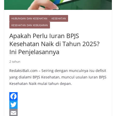
HUBUNGAN DAN KESEHATAN
KESEHATAN
KESEHATAN DAN KEBUGARAN
Apakah Perlu Iuran BPJS
Kesehatan Naik di Tahun 2025?
Ini Penjelasannya
2 tahun
RedaksiBali.com – Seiring dengan munculnya isu defisit
yang dialami BPJS Kesehatan, muncul usulan Iuran BPJS
Kesehatan Naik mulai tahun depan.
F
a
T