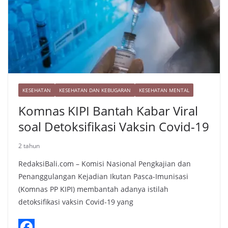
k
KESEHATAN
KESEHATAN DAN KEBUGARAN
KESEHATAN MENTAL
Komnas KIPI Bantah Kabar Viral
soal Detoksifikasi Vaksin Covid-19
2 tahun
RedaksiBali.com – Komisi Nasional Pengkajian dan
Penanggulangan Kejadian Ikutan Pasca-Imunisasi
(Komnas PP KIPI) membantah adanya istilah
detoksifikasi vaksin Covid-19 yang