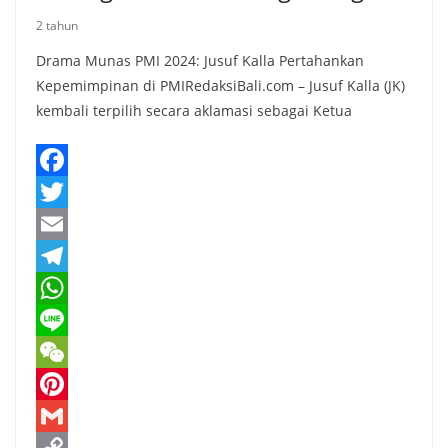
2 tahun
Drama Munas PMI 2024: Jusuf Kalla Pertahankan
Kepemimpinan di PMIRedaksiBali.com – Jusuf Kalla (JK)
kembali terpilih secara aklamasi sebagai Ketua
F
a
T
c
w
E
e
i
m
T
b
t
a
e
W
o
t
i
l
h
L
o
e
l
e
a
i
W
k
r
g
t
n
e
P