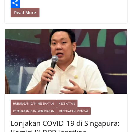
m
p
a
t
a
o
p
t
e
i
p
S
Read More
r
l
y
h
e
L
a
s
i
r
t
n
e
k
HUBUNGAN DAN KESEHATAN
KESEHATAN
KESEHATAN DAN KEBUGARAN
KESEHATAN MENTAL
Lonjakan COVID-19 di Singapura: