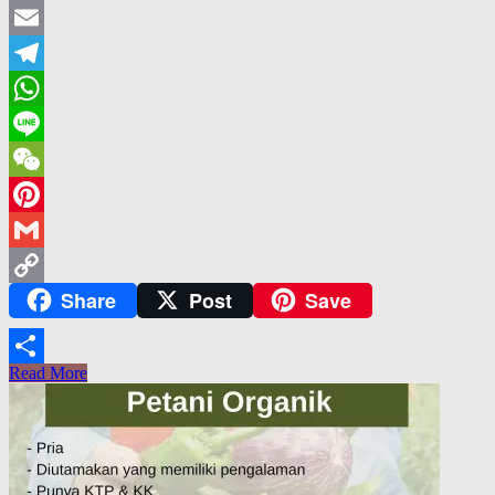
Twitter
Email
Telegram
WhatsApp
Line
WeChat
Pinterest
Gmail
Share
Post
Save
Copy
Link
Read More
Share