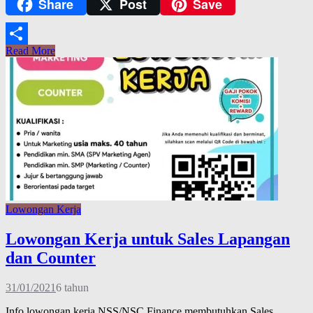
Share
Post
Save
Copy
Link
Read More
Share
Lowongan Kerja
Lowongan Kerja untuk Sales Lapangan
dan Counter
31/01/2021
6 tahun
Info lowongan kerja NSS/NSC Finance membutuhkan Sales