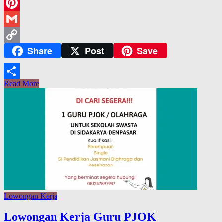
WeChat
Pinterest
Gmail
Share
Post
Save
Copy
Link
Read More
Share
Lowongan Kerja
Lowongan Kerja Guru PJOK