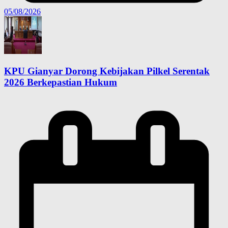
05/08/2026
KPU Gianyar Dorong Kebijakan Pilkel Serentak
2026 Berkepastian Hukum