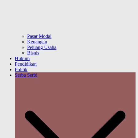
Pasar Modal
Keuangan
Peluang Usaha
Bisnis
Hukum
Pendidikan
Politik
Serba Serbi