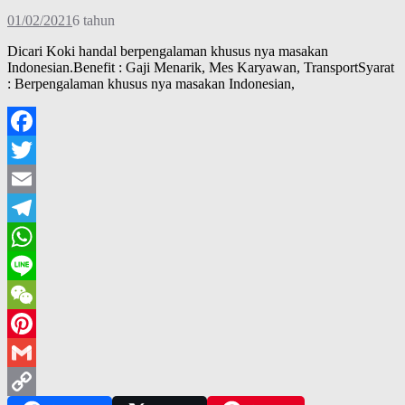
01/02/2021
6 tahun
Dicari Koki handal berpengalaman khusus nya masakan
Indonesian.Benefit : Gaji Menarik, Mes Karyawan, TransportSyarat
: Berpengalaman khusus nya masakan Indonesian,
Facebook
Twitter
Email
Telegram
WhatsApp
Line
WeChat
Pinterest
Gmail