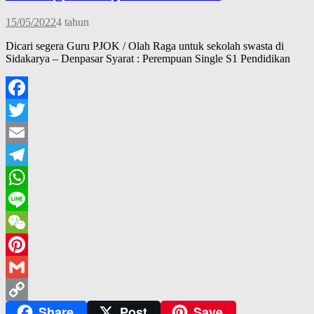
15/05/2022
4 tahun
Dicari segera Guru PJOK / Olah Raga untuk sekolah swasta di
Sidakarya – Denpasar Syarat : Perempuan Single S1 Pendidikan
Facebook
Twitter
Email
Telegram
WhatsApp
Line
WeChat
Pinterest
Gmail
Share
Post
Save
Copy