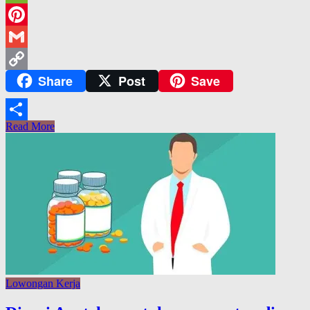
WeChat
Pinterest
Gmail
Share
Post
Save
Copy
Link
Read More
Share
Lowongan Kerja