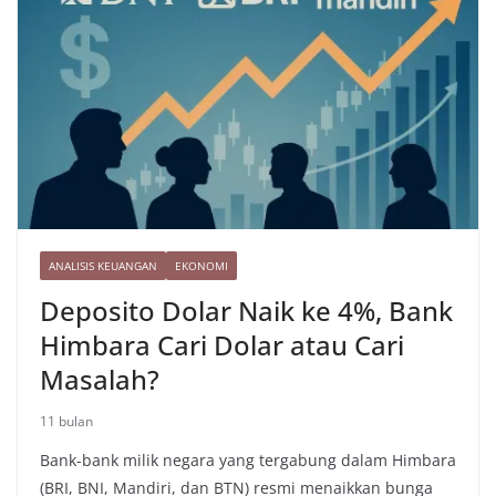
n
k
k
ANALISIS KEUANGAN
EKONOMI
Deposito Dolar Naik ke 4%, Bank
Himbara Cari Dolar atau Cari
Masalah?
11 bulan
Bank-bank milik negara yang tergabung dalam Himbara
(BRI, BNI, Mandiri, dan BTN) resmi menaikkan bunga