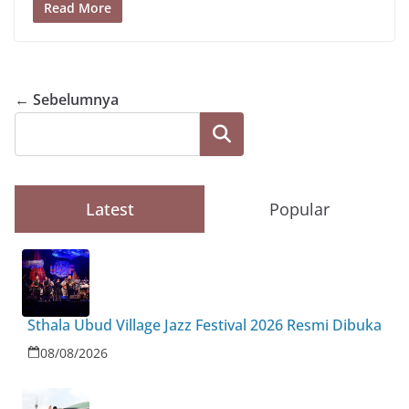
b
a
A
at
st
y
ar
Read More
o
m
p
Li
e
o
p
n
k
k
← Sebelumnya
Cari
Latest
Popular
Sthala Ubud Village Jazz Festival 2026 Resmi Dibuka
08/08/2026