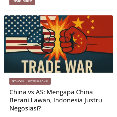
b
a
A
at
st
y
ar
Read More
o
m
p
Li
e
o
p
n
k
k
EKONOMI
INTERNASIONAL
China vs AS: Mengapa China
Berani Lawan, Indonesia Justru
Negosiasi?