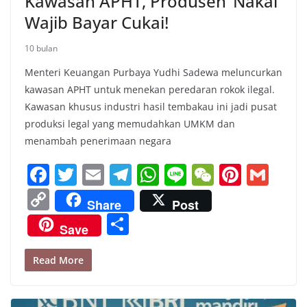
Kawasan APHT, Produsen ‘Nakal’
Wajib Bayar Cukai!
10 bulan
Menteri Keuangan Purbaya Yudhi Sadewa meluncurkan
kawasan APHT untuk menekan peredaran rokok ilegal.
Kawasan khusus industri hasil tembakau ini jadi pusat
produksi legal yang memudahkan UMKM dan
menambah penerimaan negara
F
T
E
T
W
Li
W
Pi
G
a
w
m
el
h
n
e
nt
m
C
Share
Post
c
itt
ai
e
at
e
C
er
ai
o
S
Save
e
er
l
gr
s
h
e
l
p
h
b
a
A
at
st
y
ar
Read More
o
m
p
Li
e
o
p