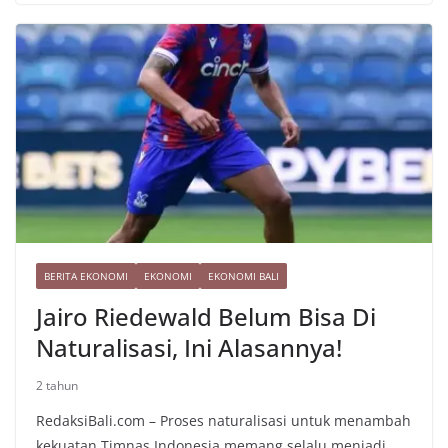
o
m
p
Li
e
o
p
n
k
k
BERITA EKONOMI
EKONOMI
EKONOMI BALI
Jairo Riedewald Belum Bisa Di
Naturalisasi, Ini Alasannya!
2 tahun
RedaksiBali.com – Proses naturalisasi untuk menambah
kekuatan Timnas Indonesia memang selalu menjadi