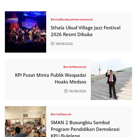
Berita
Budaya
Internasional
Sthala Ubud Village Jazz Festival
2026 Resmi Dibuka
08/08/2026
Berita
Nasional
KPI Pusat Minta Publik Waspadai
Hoaks Medsos
06/08/2026
Berita
Daerah
SMAN 2 Busungbiu Sambut
Program Pendidikan Demokrasi
KPU Buleleng