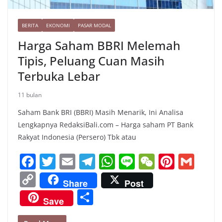
BERITA
EKONOMI
PASAR MODAL
Harga Saham BBRI Melemah
Tipis, Peluang Cuan Masih
Terbuka Lebar
11 bulan
Saham Bank BRI (BBRI) Masih Menarik, Ini Analisa
Lengkapnya RedaksiBali.com – Harga saham PT Bank
Rakyat Indonesia (Persero) Tbk atau
F
T
E
T
W
Li
W
Pi
G
a
w
m
el
h
n
e
nt
m
C
Share
Post
c
itt
ai
e
at
e
C
er
ai
o
S
Save
e
er
l
gr
s
h
e
l
p
h