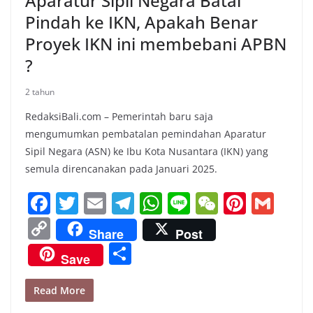
Aparatur Sipil Negara Batal
Pindah ke IKN, Apakah Benar
Proyek IKN ini membebani APBN
?
2 tahun
RedaksiBali.com – Pemerintah baru saja
mengumumkan pembatalan pemindahan Aparatur
Sipil Negara (ASN) ke Ibu Kota Nusantara (IKN) yang
semula direncanakan pada Januari 2025.
F
T
E
T
W
Li
W
Pi
G
a
w
m
el
h
n
e
nt
m
C
Share
Post
c
itt
ai
e
at
e
C
er
ai
o
S
Save
e
er
l
gr
s
h
e
l
p
h
b
a
A
at
st
y
ar
Read More