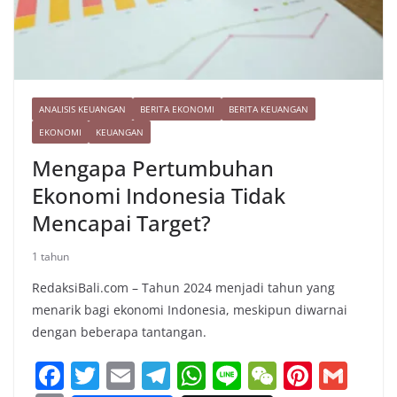
ANALISIS KEUANGAN
BERITA EKONOMI
BERITA KEUANGAN
EKONOMI
KEUANGAN
Mengapa Pertumbuhan
Ekonomi Indonesia Tidak
Mencapai Target?
1 tahun
RedaksiBali.com – Tahun 2024 menjadi tahun yang
menarik bagi ekonomi Indonesia, meskipun diwarnai
dengan beberapa tantangan.
F
T
E
T
W
Li
W
Pi
G