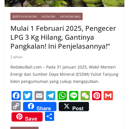
BERITA EKONOMI
EKONOMI
EKONOMI BALI
Mulai 1 Februari 2025, Pengecer
LPG 3 Kg Hilang, Gantinya
Pangkalan! Ini Penjelasannya!”
2 tahun
RedaksiBali.com – Pada 31 Januari 2025, Wakil Menteri
Energi dan Sumber Daya Mineral (ESDM) Yuliot Tanjung
bikin pengumuman yang cukup mengejutkan.
F
T
E
T
W
Li
W
Pi
G
a
w
m
el
h
n
e
nt
m
C
Share
Post
c
itt
ai
e
at
e
C
er
ai
o
S
Save
e
er
l
gr
s
h
e
l
p
h