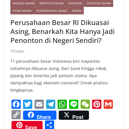
ANALISIS SAHAM
BERITA EKONOMI
EKONOMI
INVESTASI SAHAM
PASAR SAHAM
PERDAGANGAN SAHAM
SAHAM
Perusahaan Besar RI Dikuasai
Asing, Benarkah Kita Hanya Jadi
Penonton di Negeri Sendiri?
10 bulan
11 perusahaan besar Indonesia kini mayoritas
sahamnya dikuasai asing. Dari bank hingga rokok,
Jepang dan Amerika jadi pemain utama. Apa
dampaknya bagi ekonomi nasional? Simak analisis
lengkapnya.
F
T
E
T
W
Li
W
Pi
G
a
w
m
el
h
n
e
nt
m
C
Share
Post
c
itt
ai
e
at
e
C
er
ai
o
S
Save