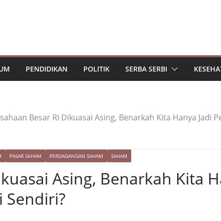
UM
PENDIDIKAN
POLITIK
SERBA SERBI
KESEHA
sahaan Besar RI Dikuasai Asing, Benarkah Kita Hanya Jadi P
M
PASAR SAHAM
PERDAGANGAN SAHAM
SAHAM
kuasai Asing, Benarkah Kita 
 Sendiri?