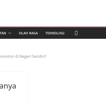
TAN
OLAH RAGA
TEKNOLOGI
enonton di Negeri Sendiri?
Hanya