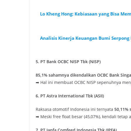
Lo Kheng Hong: Kebiasaan yang Bisa Mem
Analisis Kinerja Keuangan Bumi Serpong
5. PT Bank OCBC NISP Tbk (NISP)
85,1% sahamnya dikendalikan OCBC Bank Sing
➡ Hal ini membuat OCBC NISP sepenuhnya menja
6. PT Astra International Tbk (ASII)
Raksasa otomotif Indonesia ini ternyata
50,11% s
➡ Meski free float besar (45,07%), kendali teta
7. PT Japfa Comfeed Indonesia Tbk (JPFA)