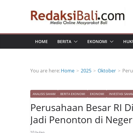
Skip
to
content
HOME
BERITA
EKONOMI
HUK
You are here:
Home
2025
Oktober
Peru
ANALISIS SAHAM
BERITA EKONOMI
EKONOMI
INVESTASI SAHA
Perusahaan Besar RI Di
Jadi Penonton di Negeri
10 bulan