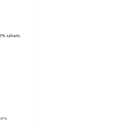
27% saham
,
ara.