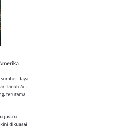
 Amerika
n sumber daya
ar Tanah Air.
ng
, terutama
au justru
kini dikuasai