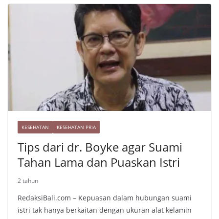
e
L
a
s
i
r
t
n
e
k
KESEHATAN
KESEHATAN PRIA
Tips dari dr. Boyke agar Suami
Tahan Lama dan Puaskan Istri
2 tahun
RedaksiBali.com – Kepuasan dalam hubungan suami
istri tak hanya berkaitan dengan ukuran alat kelamin