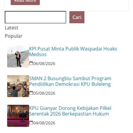
S
Read More
r
l
y
h
e
L
Cari
a
s
i
Latest
r
t
n
Popular
e
k
KPI Pusat Minta Publik Waspadai Hoaks
Medsos
06/08/2026
SMAN 2 Busungbiu Sambut Program
Pendidikan Demokrasi KPU Buleleng
05/08/2026
KPU Gianyar Dorong Kebijakan Pilkel
Serentak 2026 Berkepastian Hukum
04/08/2026