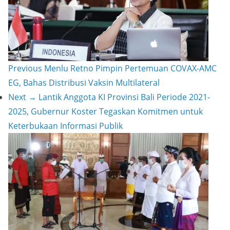
r
t
n
e
k
Previous
Menlu Retno Pimpin Pertemuan COVAX-AMC
EG, Bahas Distribusi Vaksin Multilateral
Next →
Lantik Anggota KI Provinsi Bali Periode 2021-
2025, Gubernur Koster Tegaskan Komitmen untuk
Keterbukaan Informasi Publik