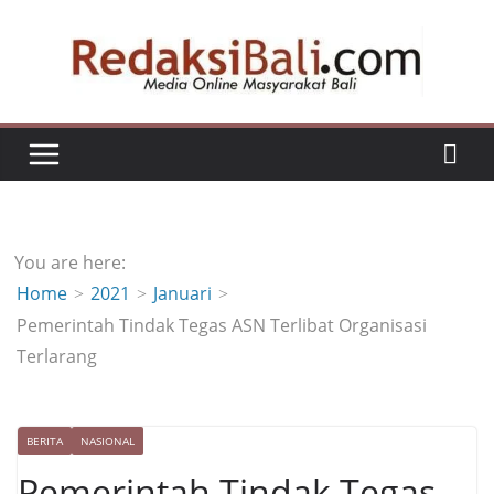
Skip
to
content
You are here:
Home
2021
Januari
Pemerintah Tindak Tegas ASN Terlibat Organisasi
Terlarang
BERITA
NASIONAL
Pemerintah Tindak Tegas