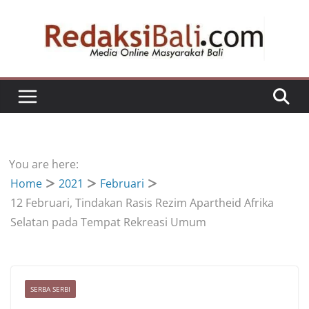
Skip
to
content
You are here:
Home
2021
Februari
12 Februari, Tindakan Rasis Rezim Apartheid Afrika
Selatan pada Tempat Rekreasi Umum
SERBA SERBI