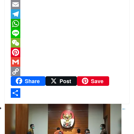
a
T
c
w
E
e
i
m
T
b
t
a
e
W
o
t
i
l
h
L
o
e
l
e
a
i
W
k
r
g
t
n
e
P
r
s
e
C
i
G
Share
Post
Save
a
A
h
n
m
C
m
p
a
t
a
o
p
t
e
i
p
S
←
r
l
y
h
e
L
a
s
i
r