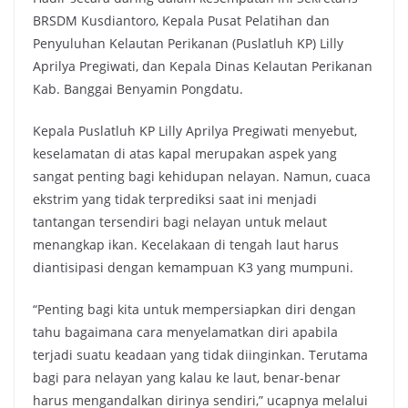
BRSDM Kusdiantoro, Kepala Pusat Pelatihan dan
Penyuluhan Kelautan Perikanan (Puslatluh KP) Lilly
Aprilya Pregiwati, dan Kepala Dinas Kelautan Perikanan
Kab. Banggai Benyamin Pongdatu.
Kepala Puslatluh KP Lilly Aprilya Pregiwati menyebut,
keselamatan di atas kapal merupakan aspek yang
sangat penting bagi kehidupan nelayan. Namun, cuaca
ekstrim yang tidak terprediksi saat ini menjadi
tantangan tersendiri bagi nelayan untuk melaut
menangkap ikan. Kecelakaan di tengah laut harus
diantisipasi dengan kemampuan K3 yang mumpuni.
“Penting bagi kita untuk mempersiapkan diri dengan
tahu bagaimana cara menyelamatkan diri apabila
terjadi suatu keadaan yang tidak diinginkan. Terutama
bagi para nelayan yang kalau ke laut, benar-benar
harus mengandalkan dirinya sendiri,” ucapnya melalui