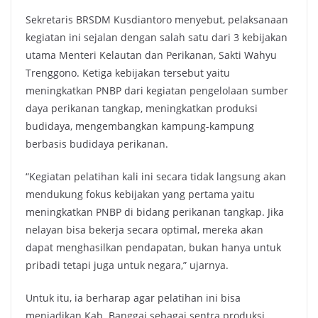
Sekretaris BRSDM Kusdiantoro menyebut, pelaksanaan
kegiatan ini sejalan dengan salah satu dari 3 kebijakan
utama Menteri Kelautan dan Perikanan, Sakti Wahyu
Trenggono. Ketiga kebijakan tersebut yaitu
meningkatkan PNBP dari kegiatan pengelolaan sumber
daya perikanan tangkap, meningkatkan produksi
budidaya, mengembangkan kampung-kampung
berbasis budidaya perikanan.
“Kegiatan pelatihan kali ini secara tidak langsung akan
mendukung fokus kebijakan yang pertama yaitu
meningkatkan PNBP di bidang perikanan tangkap. Jika
nelayan bisa bekerja secara optimal, mereka akan
dapat menghasilkan pendapatan, bukan hanya untuk
pribadi tetapi juga untuk negara,” ujarnya.
Untuk itu, ia berharap agar pelatihan ini bisa
menjadikan Kab. Banggai sebagai sentra produksi