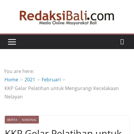
Skip
to
content
You are here:
Home
2021
Februari
KKP Gelar Pelatihan untuk Mengurangi Kecelakaan
Nelayan
BERITA
NASIONAL
KKP Gelar Pelatihan untuk