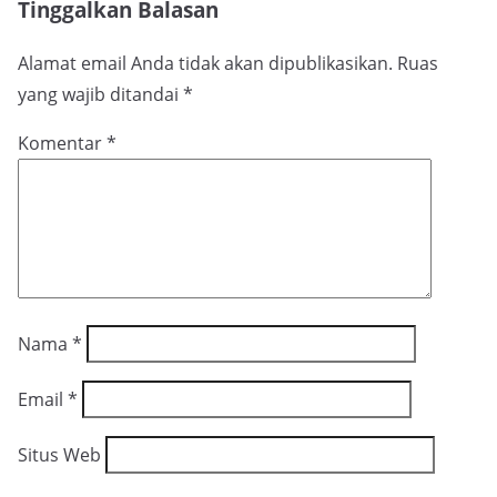
Tinggalkan Balasan
Alamat email Anda tidak akan dipublikasikan.
Ruas
yang wajib ditandai
*
Komentar
*
Nama
*
Email
*
Situs Web