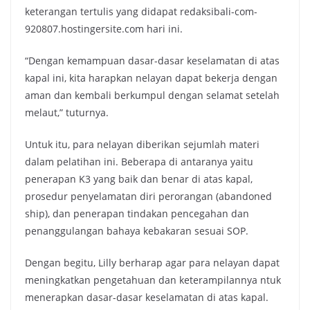
keterangan tertulis yang didapat redaksibali-com-
920807.hostingersite.com hari ini.
“Dengan kemampuan dasar-dasar keselamatan di atas
kapal ini, kita harapkan nelayan dapat bekerja dengan
aman dan kembali berkumpul dengan selamat setelah
melaut,” tuturnya.
Untuk itu, para nelayan diberikan sejumlah materi
dalam pelatihan ini. Beberapa di antaranya yaitu
penerapan K3 yang baik dan benar di atas kapal,
prosedur penyelamatan diri perorangan (abandoned
ship), dan penerapan tindakan pencegahan dan
penanggulangan bahaya kebakaran sesuai SOP.
Dengan begitu, Lilly berharap agar para nelayan dapat
meningkatkan pengetahuan dan keterampilannya ntuk
menerapkan dasar-dasar keselamatan di atas kapal.