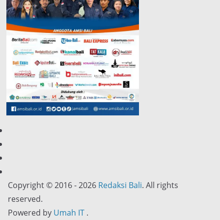
Copyright © 2016 - 2026
Redaksi Bali
. All rights
reserved.
Powered by
Umah IT
.