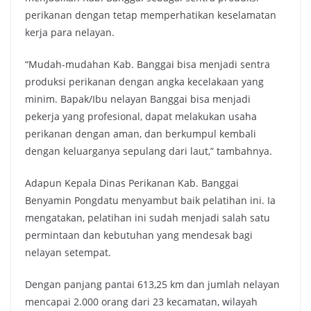
perikanan dengan tetap memperhatikan keselamatan
kerja para nelayan.
“Mudah-mudahan Kab. Banggai bisa menjadi sentra
produksi perikanan dengan angka kecelakaan yang
minim. Bapak/Ibu nelayan Banggai bisa menjadi
pekerja yang profesional, dapat melakukan usaha
perikanan dengan aman, dan berkumpul kembali
dengan keluarganya sepulang dari laut,” tambahnya.
Adapun Kepala Dinas Perikanan Kab. Banggai
Benyamin Pongdatu menyambut baik pelatihan ini. Ia
mengatakan, pelatihan ini sudah menjadi salah satu
permintaan dan kebutuhan yang mendesak bagi
nelayan setempat.
Dengan panjang pantai 613,25 km dan jumlah nelayan
mencapai 2.000 orang dari 23 kecamatan, wilayah