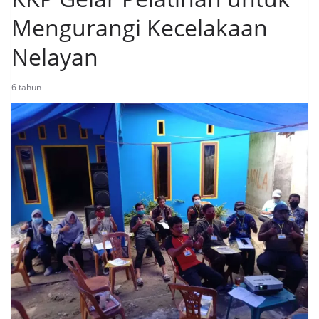
Mengurangi Kecelakaan
Nelayan
6 tahun