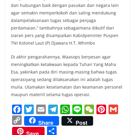
dan hubungan baik dengan pasukan dan negara lain
agar semakin memperkokoh dan saling mendukung
dalampelaksanaan tugas sebagai penjaga
perdamaian,” tambahnya sebagaimana dikutif dari
siaran pers yang disampaikan Kabidpeninter Puspen
TNI Kolonel Laut (P) Djawara H.T. Whimbo
Di akhir pengarahannya, Waasops berpesan agar
meningkatkan ketakwaan kepada Tuhan Yang Maha
Esa, yakinkan pada diri masing-masing bahwa tugas
operasiyang sedang dilaksanakan ini adalah tugas
mulia. Utamakan keselamatan dan keamanan personel
maupun materiil selama tugas operasi.
F
T
E
T
W
Li
W
Pi
G
a
w
m
el
h
n
e
nt
m
C
Share
Post
c
itt
ai
e
at
e
C
er
ai
o
S
Save