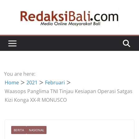
Skip
to
content
You are here:
Home
2021
Februari
Waasops Panglima TNI Tinjau Kesiapan Operasi Satgas
Kizi Konga XX-R MONUSCO
BERITA
NASIONAL