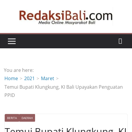
Skip
to
content
You are here:
Home
2021
Maret
Temui Bupati Klungkung, KI Bali Upayakan Penguatan
PPID
BERITA
DAERAH
Temui Bupati Klungkung, KI