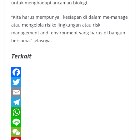
untuk menghadapi ancaman biologi.
“Kita harus mempunyai kesiapan di dalam me-manage
atau mengelola risiko lingkungan atau risk
management and environment yang harus di bangun
bersama,” jelasnya.
Terkait
F
a
T
c
w
E
e
i
m
T
b
t
a
e
W
o
t
i
l
h
L