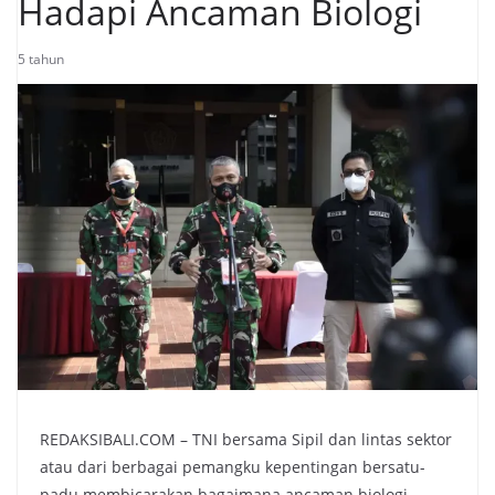
Hadapi Ancaman Biologi
5 tahun
REDAKSIBALI.COM – TNI bersama Sipil dan lintas sektor
atau dari berbagai pemangku kepentingan bersatu-
padu membicarakan bagaimana ancaman biologi