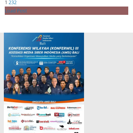
1
2
3
2
Load Post