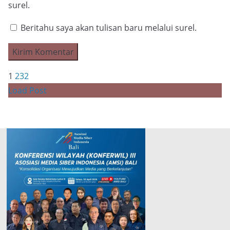
surel.
Beritahu saya akan tulisan baru melalui surel.
1
2
3
2
Load Post