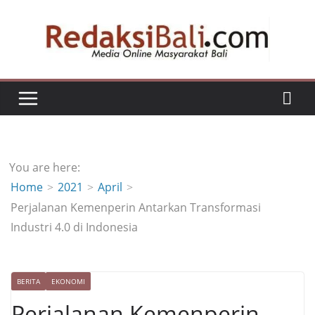
Skip
to
content
You are here:
Home
2021
April
Perjalanan Kemenperin Antarkan Transformasi
Industri 4.0 di Indonesia
BERITA
EKONOMI
Perjalanan Kemenperin