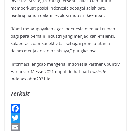
investor. Strategi-strategi tersebut dilakukan untuk
memperkuat posisi Indonesia sebagai salah satu
leading nation dalam revolusi industri keempat.
“Kami mengupayakan agar Indonesia menjadi rumah
bagi para pemain industri yang menjadikan efisiensi,
kolaborasi, dan konektivitas sebagai prinsip utama
dalam menjalankan bisnisnya,” pungkasnya.
Informasi lengkap mengenai Indonesia Partner Country
Hannover Messe 2021 dapat dilihat pada
website
indonesiahm2021.id
Terkait
F
a
T