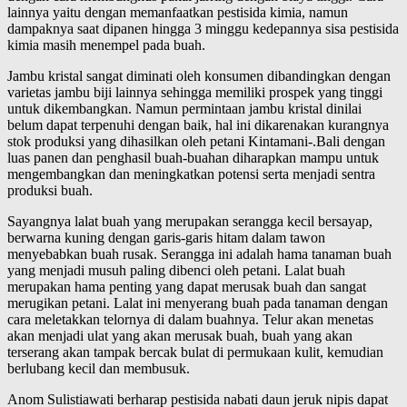
lainnya yaitu dengan memanfaatkan pestisida kimia, namun
dampaknya saat dipanen hingga 3 minggu kedepannya sisa pestisida
kimia masih menempel pada buah.
Jambu kristal sangat diminati oleh konsumen dibandingkan dengan
varietas jambu biji lainnya sehingga memiliki prospek yang tinggi
untuk dikembangkan. Namun permintaan jambu kristal dinilai
belum dapat terpenuhi dengan baik, hal ini dikarenakan kurangnya
stok produksi yang dihasilkan oleh petani Kintamani-.Bali dengan
luas panen dan penghasil buah-buahan diharapkan mampu untuk
mengembangkan dan meningkatkan potensi serta menjadi sentra
produksi buah.
Sayangnya lalat buah yang merupakan serangga kecil bersayap,
berwarna kuning dengan garis-garis hitam dalam tawon
menyebabkan buah rusak. Serangga ini adalah hama tanaman buah
yang menjadi musuh paling dibenci oleh petani. Lalat buah
merupakan hama penting yang dapat merusak buah dan sangat
merugikan petani. Lalat ini menyerang buah pada tanaman dengan
cara meletakkan telornya di dalam buahnya. Telur akan menetas
akan menjadi ulat yang akan merusak buah, buah yang akan
terserang akan tampak bercak bulat di permukaan kulit, kemudian
berlubang kecil dan membusuk.
Anom Sulistiawati berharap pestisida nabati daun jeruk nipis dapat