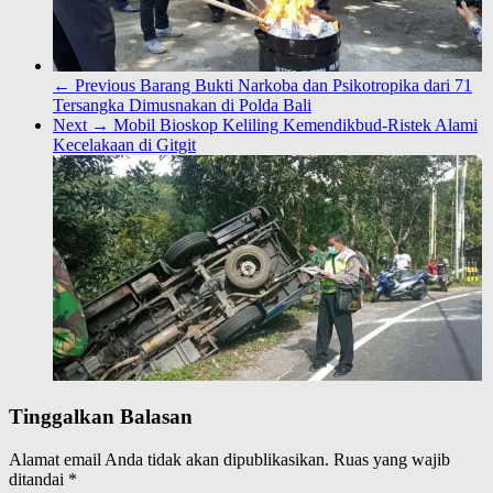
← Previous
Barang Bukti Narkoba dan Psikotropika dari 71
Tersangka Dimusnakan di Polda Bali
Next →
Mobil Bioskop Keliling Kemendikbud-Ristek Alami
Kecelakaan di Gitgit
Tinggalkan Balasan
Alamat email Anda tidak akan dipublikasikan.
Ruas yang wajib
ditandai
*