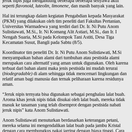
jeruk nipis juga mengandung beberapa beberapa senyawa aktif
seperti
flavonoid, luteolin, limonene,
dan masih banyak yang lain.
Hal ini terungkap dalam kegiatan Pengabdian kepada Masyarakat
(PKM) yang dilakukan oleh tim peneliti dari Fakultas Pertanian,
Universitas Warmadewa yang terdiri dari Dr. Ir. Ni Putu Anom
Sulistiawati, M.Si., Ir. Ni Komang Alit Astiari, M.Si., dan Ir. I
Nengah Suaria, M.Si pada Kelompok Tani Astiti, Desa Tiga
Kecamatan Susut, Bangli pada Sabtu (8/5).
Koordinator tim peneliti Dr. Ir. Ni Putu Anom Sulistiawati, M.Si
menyampaikan bahan alami dari tumbuhan atau pestisida alami
merupakan cara alternatif yang aman untuk digunakan. Oleh karena
terbuat dari bahan alami maka jenis pestisida ini mudah terurai
(
biodegradable)
di alam sehingga tidak mencemari lingkungan dan
relatif aman bagi manusia dan ternak peliharaan karena residunya
aman.
“Jeruk nipis ternyata bisa digunakan sebagai penghalau lalat buah.
Aroma khas jeruk nipis tidak disukai oleh lalat buah, mereka tidak
masuk ke tanaman yang telah disemprot dengan pestisida nabati
jeruk nipis” kata Anom Sulistiawati.
Anom Sulistiawati menuturkan berdasarkan keterangan petani,
mereka selama ini mengendalikan lalat buah pada jambu Kristal
dengan cara membungkus pakai jarring dengan biaya tinggi. Cara