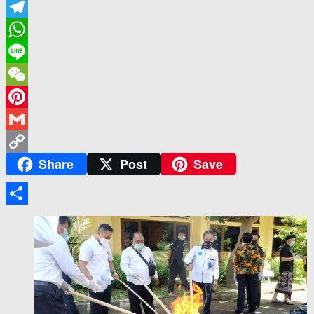
Email
Telegram
WhatsApp
Line
WeChat
Pinterest
Gmail
Share
Post
Save
Copy
Link
Share