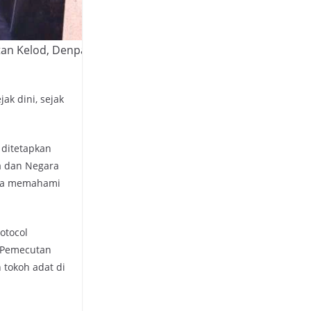
utan Kelod, Denpasar yang
k dini, sejak
 ditetapkan
a dan Negara
ara memahami
otocol
 Pemecutan
 tokoh adat di