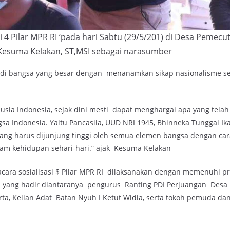
si 4 Pilar MPR RI ‘pada hari Sabtu (29/5/201) di Desa Pemec
Kesuma Kelakan, ST,MSI sebagai narasumber
i bangsa yang besar dengan menanamkan sikap nasionalisme seja
sia Indonesia, sejak dini mesti dapat menghargai apa yang telah
a Indonesia. Yaitu Pancasila, UUD NRI 1945, Bhinneka Tunggal Ik
 yang harus dijunjung tinggi oleh semua elemen bangsa dengan c
alam kehidupan sehari-hari.” ajak Kesuma Kelakan
cara sosialisasi $ Pilar MPR RI dilaksanakan dengan memenuhi pr
a yang hadir diantaranya pengurus Ranting PDI Perjuangan Desa
ta, Kelian Adat Batan Nyuh I Ketut Widia, serta tokoh pemuda dan