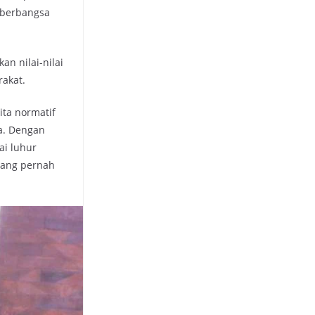
 berbangsa
 nilai-nilai
akat.
ita normatif
a. Dengan
ai luhur
yang pernah