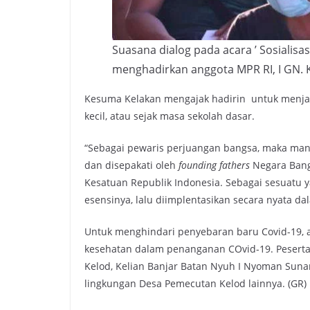
Suasana dialog pada acara ’ Sosialisa
menghadirkan anggota MPR RI, I GN. 
Kesuma Kelakan mengajak hadirin untuk menjad
kecil, atau sejak masa sekolah dasar.
“Sebagai pewaris perjuangan bangsa, maka manu
dan disepakati oleh
founding fathers
Negara Bangs
Kesatuan Republik Indonesia. Sebagai sesuatu
esensinya, lalu diimplentasikan secara nyata d
Untuk menghindari penyebaran baru Covid-19, a
kesehatan dalam penanganan COvid-19. Pesert
Kelod, Kelian Banjar Batan Nyuh I Nyoman Sunar
lingkungan Desa Pemecutan Kelod lainnya. (GR)