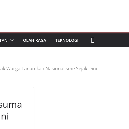
TAN
OLAH RAGA
TEKNOLOGI
Ajak Warga Tanamkan Nasionalisme Sejak Dini
esuma
ni