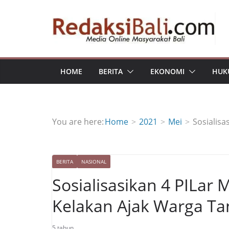
Skip
to
content
HOME
BERITA
EKONOMI
HUK
You are here:
Home
2021
Mei
Sosialis
BERITA
NASIONAL
Sosialisasikan 4 PILar
Kelakan Ajak Warga Ta
5 tahun