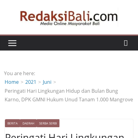
Skip
to
content
You are here:
Home
2021
Juni
Peringati Hari Lingkungan Hidup dan Bulan Bung
Karno, DPK GMNI Hukum Unud Tanam 1.000 Mangrove
BERITA
DAERAH
SERBA SERBI
Peringati Hari Lingkungan