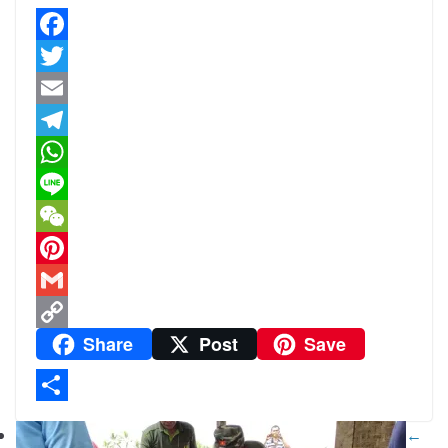
F
a
T
c
w
E
e
i
m
T
b
t
a
e
W
o
t
i
l
h
L
o
e
l
e
a
i
W
k
r
g
t
n
e
P
r
s
e
C
i
G
Share
Post
Save
a
A
h
n
m
C
m
p
a
t
a
o
p
t
e
i
p
S
←
r
l
y