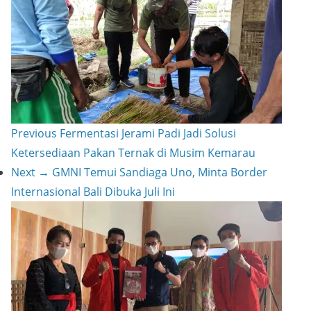
h
e
L
a
s
i
r
t
n
e
k
Previous
Fermentasi Jerami Padi Jadi Solusi
Ketersediaan Pakan Ternak di Musim Kemarau
Next →
GMNI Temui Sandiaga Uno, Minta Border
Internasional Bali Dibuka Juli Ini