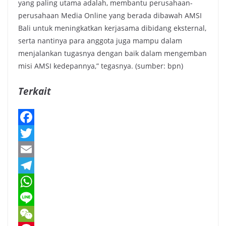
yang paling utama adalah, membantu perusahaan-
perusahaan Media Online yang berada dibawah AMSI
Bali untuk meningkatkan kerjasama dibidang eksternal,
serta nantinya para anggota juga mampu dalam
menjalankan tugasnya dengan baik dalam mengemban
misi AMSI kedepannya,” tegasnya. (sumber: bpn)
Terkait
F
a
T
c
w
E
e
i
m
T
b
t
a
e
W
o
t
i
l
h
L