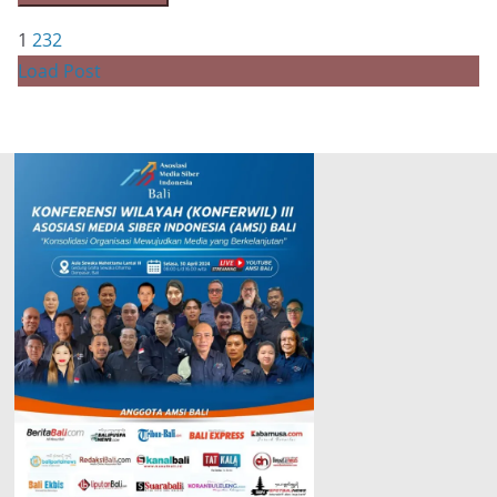
1
2
3
2
Load Post