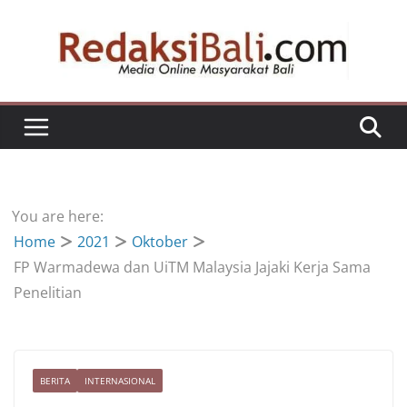
Skip
to
content
You are here:
Home
2021
Oktober
FP Warmadewa dan UiTM Malaysia Jajaki Kerja Sama
Penelitian
BERITA
INTERNASIONAL