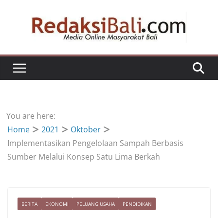
Skip
to
content
You are here:
Home
2021
Oktober
Implementasikan Pengelolaan Sampah Berbasis
Sumber Melalui Konsep Satu Lima Berkah
BERITA
EKONOMI
PELUANG USAHA
PENDIDIKAN