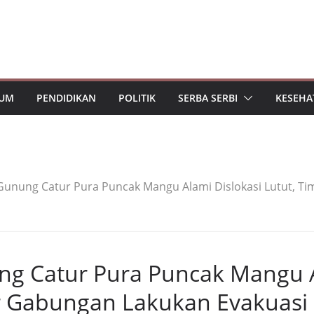
UM
PENDIDIKAN
POLITIK
SERBA SERBI
KESEHA
Gunung Catur Pura Puncak Mangu Alami Dislokasi Lutut, T
ng Catur Pura Puncak Mangu 
ar Gabungan Lakukan Evakuasi