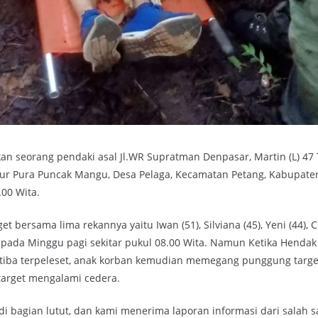
 seorang pendaki asal Jl.WR Supratman Denpasar, Martin (L) 47
tur Pura Puncak Mangu, Desa Pelaga, Kecamatan Petang, Kabupat
.00 Wita.
t bersama lima rekannya yaitu Iwan (51), Silviana (45), Yeni (44), Cl
pada Minggu pagi sekitar pukul 08.00 Wita. Namun Ketika Henda
 – tiba terpeleset, anak korban kemudian memegang punggung targ
target mengalami cedera.
di bagian lutut, dan kami menerima laporan informasi dari salah s