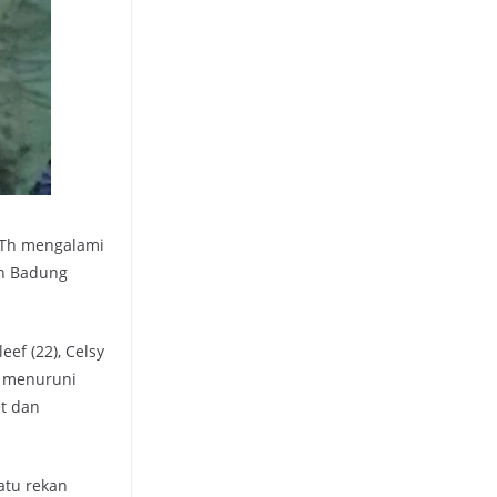
 Th mengalami
en Badung
eef (22), Celsy
k menuruni
et dan
atu rekan