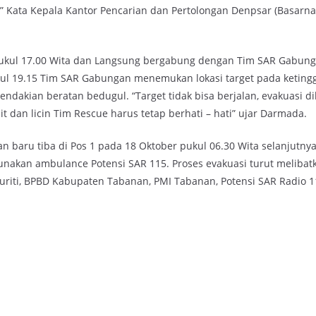
” Kata Kepala Kantor Pencarian dan Pertolongan Denpsar (Basarnas
ar pukul 17.00 Wita dan Langsung bergabung dengan Tim SAR Gabu
ukul 19.15 Tim SAR Gabungan menemukan lokasi target pada keting
ndakian beratan bedugul. “Target tidak bisa berjalan, evakuasi d
dan licin Tim Rescue harus tetap berhati – hati” ujar Darmada.
an baru tiba di Pos 1 pada 18 Oktober pukul 06.30 Wita selanjutny
akan ambulance Potensi SAR 115. Proses evakuasi turut melibat
uriti, BPBD Kabupaten Tabanan, PMI Tabanan, Potensi SAR Radio 11