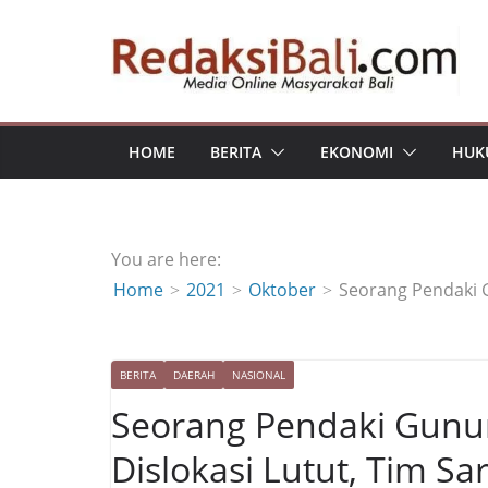
Skip
to
content
HOME
BERITA
EKONOMI
HUK
You are here:
Home
2021
Oktober
Seorang Pendaki 
BERITA
DAERAH
NASIONAL
Seorang Pendaki Gunu
Dislokasi Lutut, Tim S