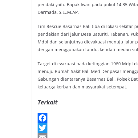
pendaki yaitu Bapak Iwan pada pukul 14.35 Wita
Darmada, S.E.,M.AP.
Tim Rescue Basarnas Bali tiba di lokasi sekit
pendakian dari jalur Desa Baturiti, Tabanan. P
Mdpl dan selanjutnya dievakuasi menuju jalur pe
dengan menggunakan tandu, kendati medan sulit 
Target di evakuasi pada ketinggian 1960 Mdpl d
menuju Rumah Sakit Bali Med Denpasar menggun
Gabungan diantaranya Basarnas Bali, Polsek Bat
keluarga korban dan masyarakat setempat.
Terkait
F
a
T