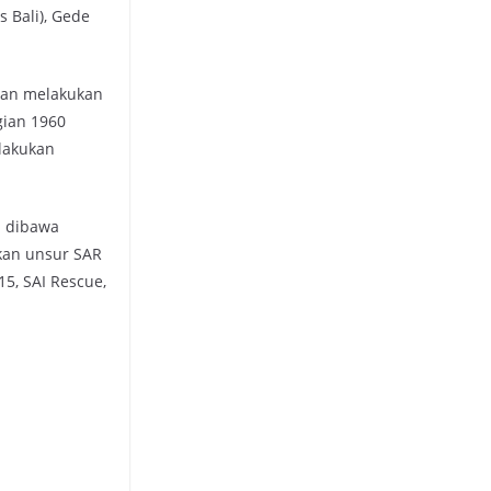
 Bali), Gede
ngan melakukan
gian 1960
ilakukan
a dibawa
kan unsur SAR
5, SAI Rescue,