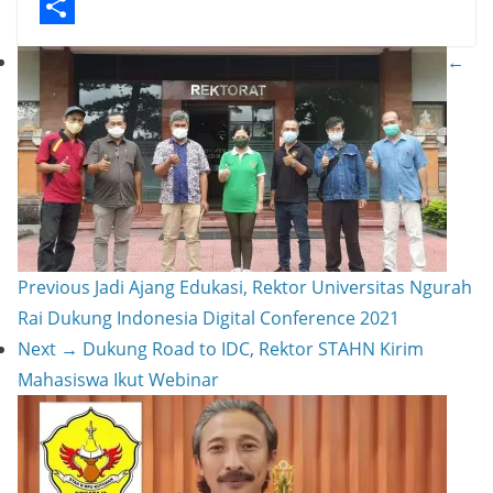
p
t
e
i
p
S
←
r
l
y
h
e
L
a
s
i
r
t
n
e
k
Previous
Jadi Ajang Edukasi, Rektor Universitas Ngurah
Rai Dukung Indonesia Digital Conference 2021
Next →
Dukung Road to IDC, Rektor STAHN Kirim
Mahasiswa Ikut Webinar