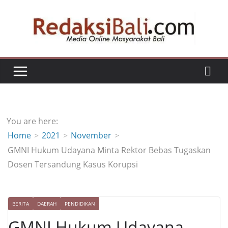
Skip
to
content
You are here:
Home
2021
November
GMNI Hukum Udayana Minta Rektor Bebas Tugaskan
Dosen Tersandung Kasus Korupsi
BERITA
DAERAH
PENDIDIKAN
GMNI Hukum Udayana