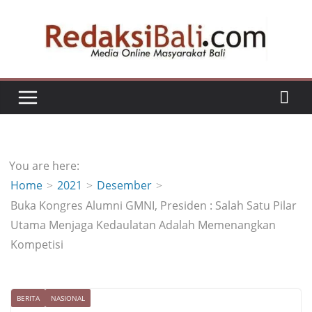
Skip
to
content
You are here:
Home
2021
Desember
Buka Kongres Alumni GMNI, Presiden : Salah Satu Pilar
Utama Menjaga Kedaulatan Adalah Memenangkan
Kompetisi
BERITA
NASIONAL