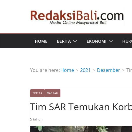
Skip
to
content
HOME
BERITA
EKONOMI
HUK
You are here:
Home
2021
Desember
Ti
BERITA
DAERAH
Tim SAR Temukan Korb
5 tahun