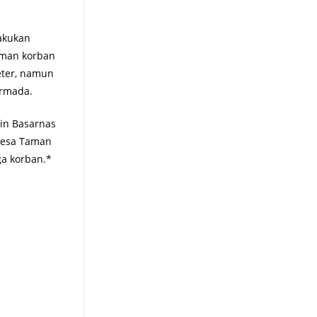
lakukan
aman korban
eter, namun
armada.
in Basarnas
 Desa Taman
ga korban.*