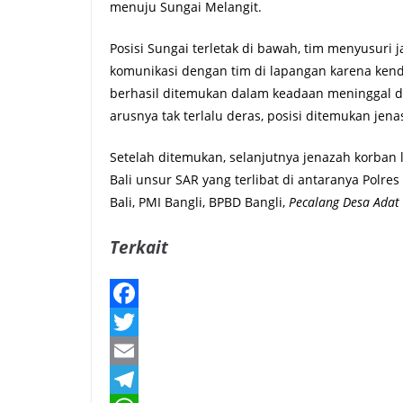
menuju Sungai Melangit.
Posisi Sungai terletak di bawah, tim menyusuri 
komunikasi dengan tim di lapangan karena kend
berhasil ditemukan dalam keadaan meninggal du
arusnya tak terlalu deras, posisi ditemukan jen
Setelah ditemukan, selanjutnya jenazah korban
Bali unsur SAR yang terlibat di antaranya Polr
Bali, PMI Bangli, BPBD Bangli,
Pecalang Desa Adat
Terkait
F
a
T
c
w
E