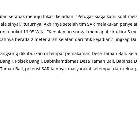
jalan setapak menuju lokasi kejadian. “Petugas siaga kami sulit me
ala sinyal,” tuturnya. Akhirnya setelah tim SAR melakukan penyel
nia pukul 16.05 Wita. “Kedalaman sungai mencapai kira-kira 5 m
asahnya berada 2 meter arah selatan dari titik kejadian,” ungkap D
 langsung dikuburkan di tempat pemakaman Desa Taman Bali. Sela
es Bangli, Polsek Bangli, Babinkamtibmas Desa Taman Bali, Babinsa
Taman Bali, potensi SAR lainnya, masyarakat setempat dan keluar