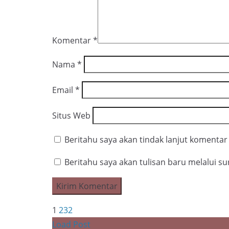
Komentar
*
Nama
*
Email
*
Situs Web
Beritahu saya akan tindak lanjut komentar 
Beritahu saya akan tulisan baru melalui sur
1
2
3
2
Load Post