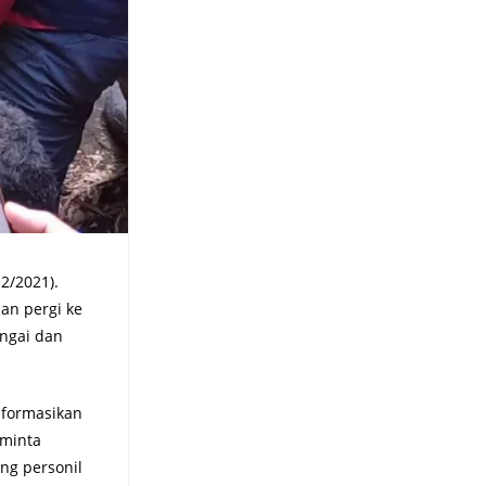
2/2021).
ban pergi ke
ungai dan
nformasikan
eminta
ng personil