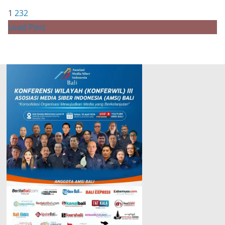
1
2
3
2
Load Post