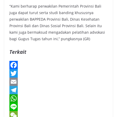
“Kami berharap perwakilan Pemerintah Provinsi Bali
juga dapat turut serta studi banding khususnya
perwakilan BAPPEDA Provinsi Bali, Dinas Kesehatan
Provinsi Bali dan Dinas Sosial Provinsi Bali. Selain itu
kami juga bermaksud mengadakan pelatihan advokasi
bagi Gugus Tugas tahun ini,” pungkasnya (GR)
Terkait
F
a
T
c
w
E
e
i
m
T
b
t
a
e
W
o
t
i
l
h
L