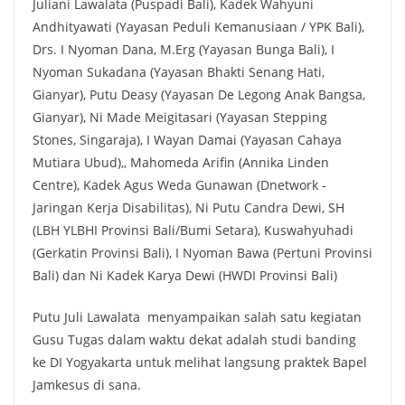
Juliani Lawalata (Puspadi Bali), Kadek Wahyuni
Andhityawati (Yayasan Peduli Kemanusiaan / YPK Bali),
Drs. I Nyoman Dana, M.Erg (Yayasan Bunga Bali), I
Nyoman Sukadana (Yayasan Bhakti Senang Hati,
Gianyar), Putu Deasy (Yayasan De Legong Anak Bangsa,
Gianyar), Ni Made Meigitasari (Yayasan Stepping
Stones, Singaraja), I Wayan Damai (Yayasan Cahaya
Mutiara Ubud),, Mahomeda Arifin (Annika Linden
Centre), Kadek Agus Weda Gunawan (Dnetwork -
Jaringan Kerja Disabilitas), Ni Putu Candra Dewi, SH
(LBH YLBHI Provinsi Bali/Bumi Setara), Kuswahyuhadi
(Gerkatin Provinsi Bali), I Nyoman Bawa (Pertuni Provinsi
Bali) dan Ni Kadek Karya Dewi (HWDI Provinsi Bali)
Putu Juli Lawalata menyampaikan salah satu kegiatan
Gusu Tugas dalam waktu dekat adalah studi banding
ke DI Yogyakarta untuk melihat langsung praktek Bapel
Jamkesus di sana.