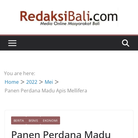
Skip
to
content
You are here:
Home
2022
Mei
Panen Perdana Madu Apis Mellifera
BERITA
BISNIS
EKONOMI
Panen Perdana Madu