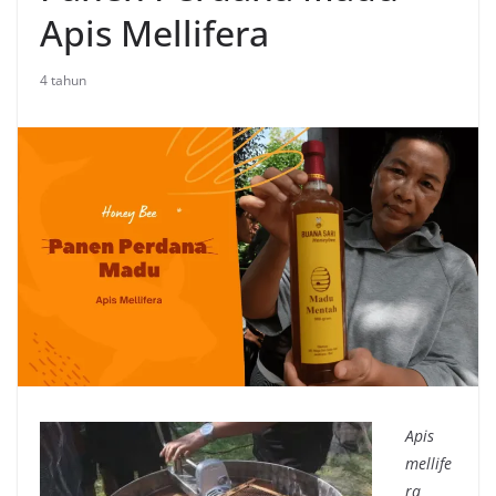
Apis Mellifera
4 tahun
Apis
mellife
ra