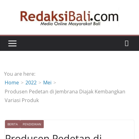
Skip
to
content
You are here:
Home
2022
Mei
Produsen Pedetan di Jembrana Diajak Kembangkan
Variasi Produk
BERITA
PENDIDIKAN
Produsen Pedetan di