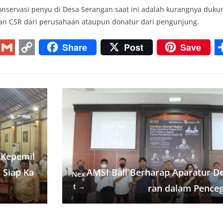
servasi penyu di Desa Serangan saat ini adalah kurangnya duk
an CSR dari perusahaan ataupun donatur dari pengunjung.
Share
Post
Save
G
C
m
o
a
p
i
y
r
l
L
i
n
 Kepemil
k
 Siap Ka
AMSI Bali Berharap Aparatur D
Nex
t →
ran dalam Pence