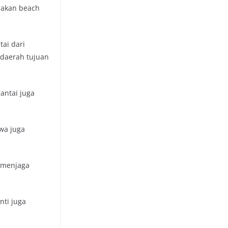
nakan beach
ai dari
daerah tujuan
pantai juga
wa juga
a menjaga
nti juga