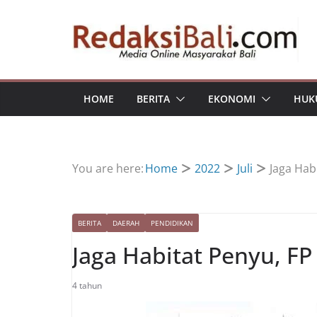
Skip
to
content
HOME
BERITA
EKONOMI
HUK
You are here:
Home
2022
Juli
Jaga Hab
BERITA
DAERAH
PENDIDIKAN
Jaga Habitat Penyu, F
4 tahun