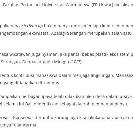
, Fakultas Pertanian, Universitas Warmadewa (FP-Unwar) melaksa
paikan b
each clean up
bukan hanya untuk menjaga kebersihan pant
engembangan ekowisata. Apalagi Serangan merupakan salah satu 
 maka wisatawan juga nyaman. Jika pantai bebas plastik ekosistem 
ai Serangan, Denpasar pada Minggu (10/7).
 bentuk kontribusi mahasiswa dalam menjaga lingkungan. Mahasis
mu yang didapatkan di kampus.
yampaikan berbagai upaya telah dilakukan oleh desa dalam upay
gi selama ini Bali diidentikkan sebagai daerah pembantai penyu.
rvasi. Konservasi terumbu karang juga kita lakukan, harapanya na
penyu” ujar Karma.