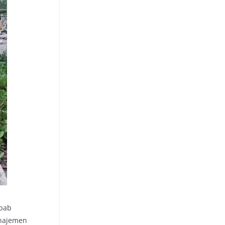
ebab
anajemen