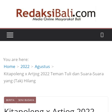
Skip
to
content
You are here:
Home
2022
Agustus
Kitapoleng x Artjog 2022 Teman Tuli dan Suara-Suara
yang (Tak) Hilang
BERITA
SENI BUDAYA
Kitapoleng x Artjog 2022