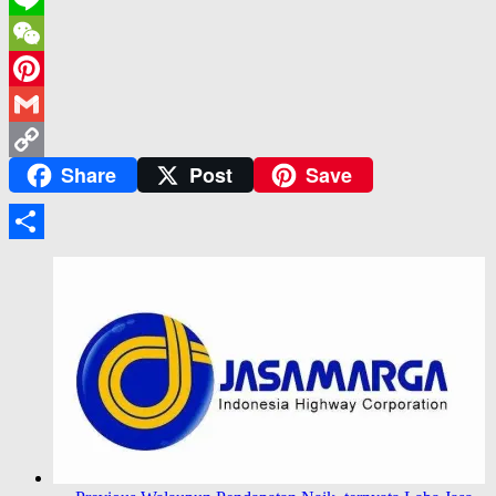
Line
WeChat
Pinterest
Gmail
Share
Post
Save
Copy
Link
Share