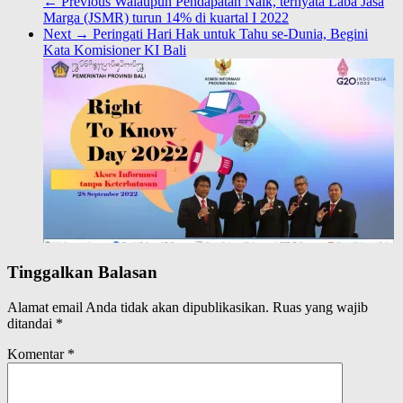
← Previous
Walaupun Pendapatan Naik, ternyata Laba Jasa
Marga (JSMR) turun 14% di kuartal I 2022
Next →
Peringati Hari Hak untuk Tahu se-Dunia, Begini
Kata Komisioner KI Bali
Tinggalkan Balasan
Alamat email Anda tidak akan dipublikasikan.
Ruas yang wajib
ditandai
*
Komentar
*