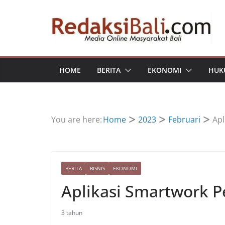
Skip
to
content
HOME
BERITA
EKONOMI
HUK
You are here:
Home
2023
Februari
Ap
BERITA
BISNIS
EKONOMI
Aplikasi Smartwork 
3 tahun