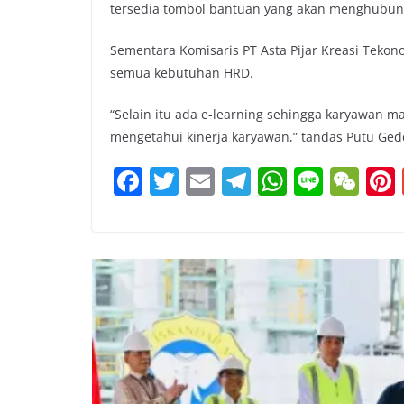
tersedia tombol bantuan yang akan menghubung
Sementara Komisaris PT Asta Pijar Kreasi Tekono
semua kebutuhan HRD.
“Selain itu ada e-learning sehingga karyawan 
mengetahui kinerja karyawan,” tandas Putu Gede
F
T
E
T
W
Li
W
a
w
m
el
h
n
e
c
itt
ai
e
at
e
C
e
er
l
gr
s
h
b
a
A
at
o
m
p
o
p
k