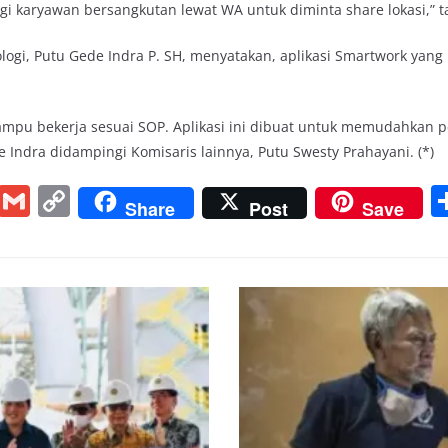
i karyawan bersangkutan lewat WA untuk diminta share lokasi,” 
logi, Putu Gede Indra P. SH, menyatakan, aplikasi Smartwork yang b
mampu bekerja sesuai SOP. Aplikasi ini dibuat untuk memudahkan 
 Indra didampingi Komisaris lainnya, Putu Swesty Prahayani. (*)
Pi
G
C
Share
Post
Save
nt
m
o
er
ai
p
e
l
y
st
Li
n
k