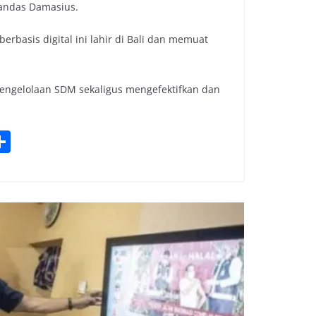
tandas Damasius.
erbasis digital ini lahir di Bali dan memuat
pengelolaan SDM sekaligus mengefektifkan dan
S
h
ar
e