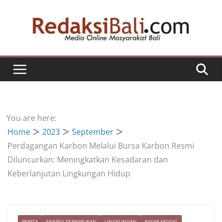
Skip
to
content
You are here:
Home
2023
September
Perdagangan Karbon Melalui Bursa Karbon Resmi
Diluncurkan: Meningkatkan Kesadaran dan
Keberlanjutan Lingkungan Hidup
BERITA
ENERGI TERBARUKAN
LINGKUNGAN
PASAR MODAL