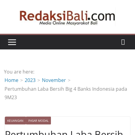
Skip
to
content
You are here:
Home
2023
November
Pertumbuhan Laba Bersih Big 4 Banks Indonesia pada
9M23
KEUANGAN
PASAR MODAL
Pertumbuhan Laba Bersih