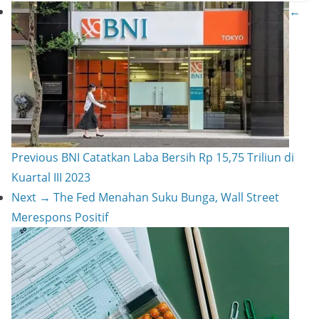
←
r
l
y
h
e
L
a
s
i
r
t
n
e
k
Previous
BNI Catatkan Laba Bersih Rp 15,75 Triliun di
Kuartal III 2023
Next →
The Fed Menahan Suku Bunga, Wall Street
Merespons Positif