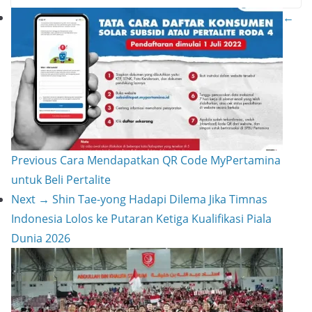
S
←
r
l
y
h
e
L
a
s
i
r
t
n
e
k
Previous
Cara Mendapatkan QR Code MyPertamina
untuk Beli Pertalite
Next →
Shin Tae-yong Hadapi Dilema Jika Timnas
Indonesia Lolos ke Putaran Ketiga Kualifikasi Piala
Dunia 2026