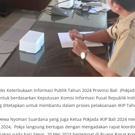
 Keterbukaan Informasi Publik Tahun 2024 Provinsi Bali (Pokjada
entuk berdasarkan Keputusan Komisi Informasi Pusat Republik In
 ditetapkan untuk membantu dalam proses pelaksanaan IKIP Tah
i, Dewa Nyoman Suardana yang juga Ketua Pokjada IKIP Bali 2024 
ei 2024, Pokja langsung bertugas dengan mengadakan rapat koordi
nakan pada hari Senin, 20 Mei 2024 bertempat di Ruang Rapat Kom