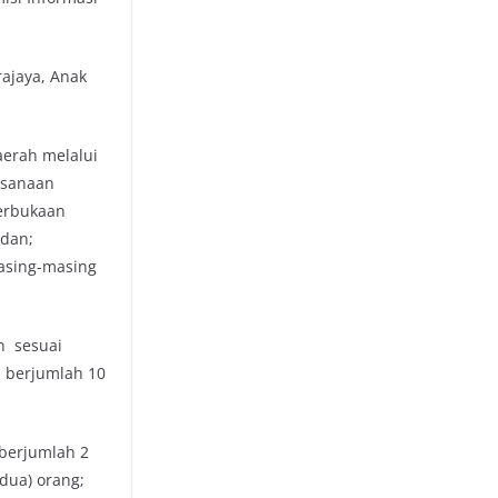
ajaya, Anak
aerah melalui
ksanaan
terbukaan
 dan;
asing-masing
an sesuai
h berjumlah 10
 berjumlah 2
dua) orang;