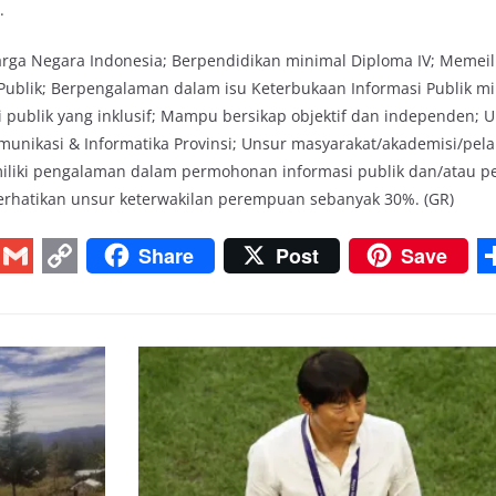
.
arga Negara Indonesia; Berpendidikan minimal Diploma IV; Memeili
blik; Berpengalaman dalam isu Keterbukaan Informasi Publik min
i publik yang inklusif; Mampu bersikap objektif dan independen; 
munikasi & Informatika Provinsi; Unsur masyarakat/akademisi/pel
miliki pengalaman dalam permohonan informasi publik dan/atau 
erhatikan unsur keterwakilan perempuan sebanyak 30%. (GR)
Share
Post
Save
G
C
m
o
a
p
i
y
r
l
L
i