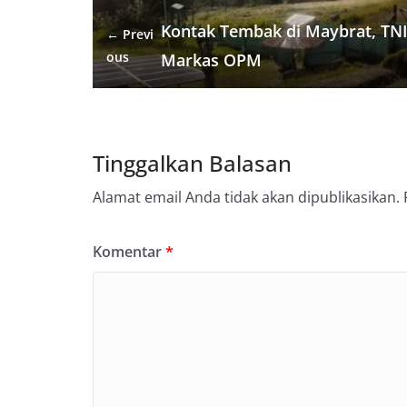
o
r
a
p
e
k
m
p
s
Kontak Tembak di Maybrat, TNI
← Previ
t
ous
Markas OPM
Tinggalkan Balasan
Alamat email Anda tidak akan dipublikasikan.
Komentar
*