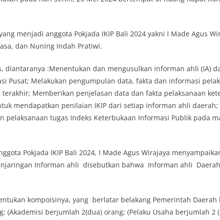
g menjadi anggota Pokjada IKIP Bali 2024 yakni I Made Agus Wir
sa, dan Nuning Indah Pratiwi.
as, diantaranya :Menentukan dan mengusulkan informan ahli (IA) d
masi Pusat; Melakukan pengumpulan data, fakta dan informasi pela
n terakhir; Memberikan penjelasan data dan fakta pelaksanaan ke
uk mendapatkan penilaian IKIP dari setiap informan ahli daerah;
 pelaksanaan tugas Indeks Keterbukaan Informasi Publik pada m
 anggota Pokjada IKIP Bali 2024, I Made Agus Wirajaya menyampaik
enjaringan Informan ahli disebutkan bahwa Informan ahli Daera
itentukan kompoisinya, yang berlatar belakang Pemerintah Daerah
g; (Akademisi berjumlah 2(dua) orang; (Pelaku Usaha berjumlah 2 (