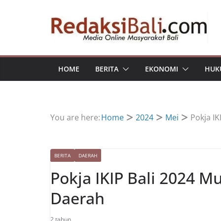
Skip
to
content
HOME
BERITA
EKONOMI
HUK
You are here:
Home
2024
Mei
Pokja IK
BERITA
DAERAH
Pokja IKIP Bali 2024 Mu
Daerah
2 tahun