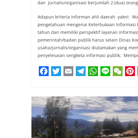
dan Jurnalis/organisasi berjumlah 2 (dua) orang
Adapun kriteria Informan ahli daerah yakni: W
pengetahuan mengenai Keterbukaan Informasi Pu
tahun dan memiliki perspektif layanan informas
pemerintah/badan publik harus selain Dinas Ko
usaha/jurnalis/organisasi diutamakan yang me
penyelesaian sengketa informasi publik; Memp
F
T
E
T
W
L
W
P
a
w
m
e
h
i
e
i
c
i
a
l
a
n
C
n
e
t
i
e
t
e
h
t
b
t
l
g
s
a
e
o
e
r
A
t
r