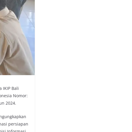
 IKIP Bali
donesia Nomor:
un 2024.
mengungkapkan
nasi persiapan
isi Informasi