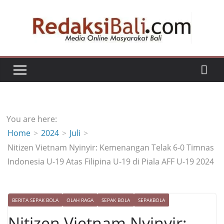
Skip
to
content
You are here:
Home
2024
Juli
Nitizen Vietnam Nyinyir: Kemenangan Telak 6-0 Timnas
Indonesia U-19 Atas Filipina U-19 di Piala AFF U-19 2024
BERITA SEPAK BOLA
OLAH RAGA
SEPAK BOLA
SEPAKBOLA
Nitizen Vietnam Nyinyir: