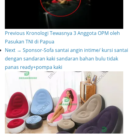
t
n
e
k
Previous
Kronologi Tewasnya 3 Anggota OPM oleh
Pasukan TNI di Papua
Next →
Sponsor-Sofa santai angin intime/ kursi santai
dengan sandaran kaki sandaran bahan bulu tidak
panas ready+pompa kaki