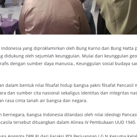
Indonesia yang diproklamirkan oleh Bung Karno dan Bung Hatta 
ng didukung oleh sejumlah keunggulan. Mulai dari keunggulan geo
afis dengan sumber daya manusia., Keunggulan sosial budaya s
 dalam bentuk nilai filsafat hidup bangsa yakni filsafat Pancasil 
ara dan sumber cita nasional sekaligus identitas dan integritas nas
an rasa cinta tanah air bangsa dan negara.
ernegara, bangsa Indonesia dilandasi oleh nilai ideologi Pancasi
ancasila tersebut dituangkan dalam Alinea IV Pembukaan UUD 1945.
ga Anggota DPR RI dari Faraksi PDI Perjuangan I G.N Kesuma Kelaka