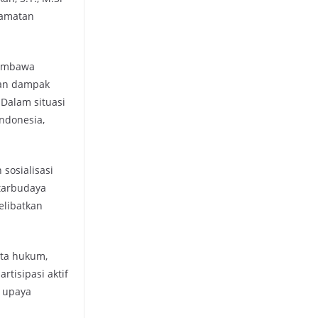
camatan
membawa
dan dampak
 Dalam situasi
ndonesia,
sosialisasi
ntarbudaya
elibatkan
ata hukum,
tisipasi aktif
t upaya