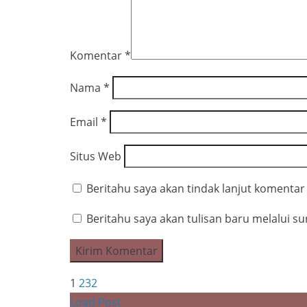
Komentar
*
Nama
*
Email
*
Situs Web
Beritahu saya akan tindak lanjut komentar 
Beritahu saya akan tulisan baru melalui sur
1
2
3
2
Load Post