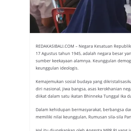
REDAKASIBALI.COM – Negara Kesatuan Republik 
17 Agustus tahun 1945, adalah negara besar ya
sumber keekayaan alamnya. Keunggulan demogr
keunggulan ideologis.
Kemajemukan sosial budaya yang dikristalisasikan
diri nasional, jiwa bangsa, asas kerokhanian neg
diikat dalam satu ikatan Bhinneka Tunggal Ika d
Dalam kehidupan bermasyarakat, berbangsa dan b
memiliki nilai keunggulan, Rumusan sila-sila P
Hal itu diungkapkan oleh Anggota MPR RI yang ju