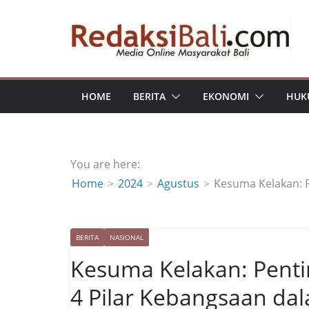
Skip
to
content
HOME
BERITA
EKONOMI
HUK
You are here:
Home
2024
Agustus
Kesuma Kelakan: 
BERITA
NASIONAL
Kesuma Kelakan: Pent
4 Pilar Kebangsaan da