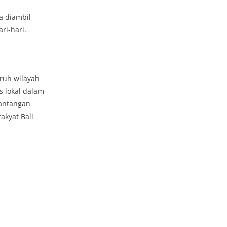
a diambil
ri-hari.
ruh wilayah
s lokal dalam
tantangan
akyat Bali