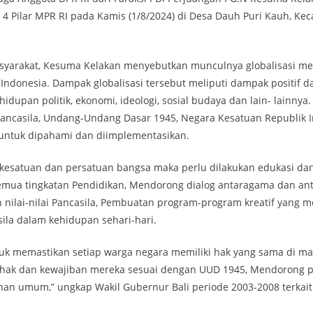
 4 Pilar MPR RI pada Kamis (1/8/2024) di Desa Dauh Puri Kauh, Ke
 masyarakat, Kesuma Kelakan menyebutkan munculnya globalisasi 
ndonesia. Dampak globalisasi tersebut meliputi dampak positif 
idupan politik, ekonomi, ideologi, sosial budaya dan lain- lainnya.
 Pancasila, Undang-Undang Dasar 1945, Negara Kesatuan Republik I
 untuk dipahami dan diimplementasikan.
satuan dan persatuan bangsa maka perlu dilakukan edukasi dan 
di semua tingkatan Pendidikan, Mendorong dialog antaragama dan a
ilai-nilai Pancasila, Pembuatan program-program kreatif yang m
ila dalam kehidupan sehari-hari.
k memastikan setiap warga negara memiliki hak yang sama di m
k dan kewajiban mereka sesuai dengan UUD 1945, Mendorong par
an umum,” ungkap Wakil Gubernur Bali periode 2003-2008 terkai