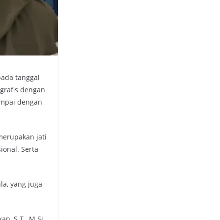
pada tanggal
grafis dengan
ampai dengan
merupakan jati
ional. Serta
la, yang juga
n, S.T., M.Si