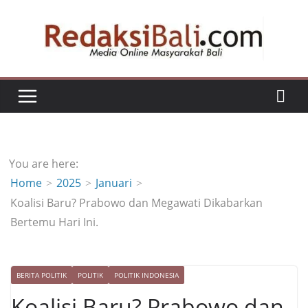
Skip
to
content
You are here:
Home
2025
Januari
Koalisi Baru? Prabowo dan Megawati Dikabarkan
Bertemu Hari Ini.
BERITA POLITIK
POLITIK
POLITIK INDONESIA
Koalisi Baru? Prabowo dan