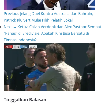
Previous
Jelang Duel Kontra Australia dan Bahrain,
Patrick Kluivert Mulai Pilih Pelatih Lokal
Next →
Ketika Calvin Verdonk dan Alex Pastoor Sempat
“Panas” di Eredivisie, Apakah Kini Bisa Bersatu di
Timnas Indonesia?
Tinggalkan Balasan