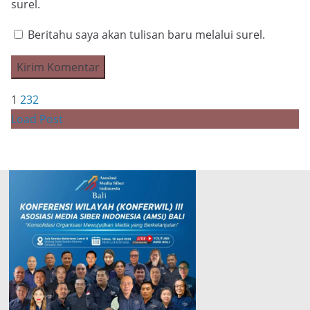
surel.
Beritahu saya akan tulisan baru melalui surel.
1
2
3
2
Load Post