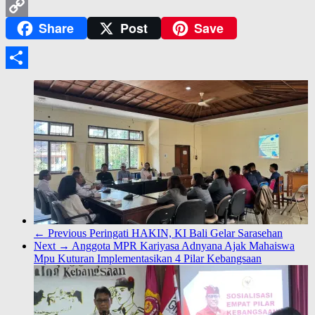
Gmail
Share
Post
Save
Copy
Link
Share
← Previous
Peringati HAKIN, KI Bali Gelar Sarasehan
Next →
Anggota MPR Kariyasa Adnyana Ajak Mahaiswa
Mpu Kuturan Implementasikan 4 Pilar Kebangsaan