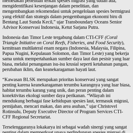
memetakan penelitian terkait spesies migrasi yang sudah ada,
mengidentifikasi kesenjangan dalam penelitian, dan
mengembangkan rekomendasi untuk pengelolaan spesies bermigrasi
yang efektif dan strategis dalam pengembangan ekonomi biru di
Bentang Laut Sunda Kecil,” ujar Transboundary Oceans Senior
Advisor Konservasi Indonesia, Ketut Sarjana Putra.
Indonesia dan Timor Leste tergabung dalam CTI-CFF
(Coral
Triangle Initiative on Coral Reefs, Fisheries, and Food Security
),
kemitraan multilateral enam negara (Indonesia, Malaysia, Filipina,
Papua Nugini, Kepulauan Solomon, dan Timor Leste) yang bekerja
sama untuk mempertahankan sumber daya laut dan pesisir yang luar
biasa, melalui penanganan isu-isu krusial seperti ketahanan pangan,
perubahan iklim, dan keanekaragaman hayati laut.
“Kawasan BLSK merupakan prioritas konservasi yang sangat
penting karena keanekaragaman terumbu karangnya yang luar biasa,
habitat terumbu karang yang unik, dan peran penting dalam
konektivitas ekologi sumber daya perikanan. “Wilayah ini
mendukung berbagai fase kehidupan spesies laut, termasuk migrasi,
pemijahan, mencari makan, dan area asuhan,” ujar Christovel
Rotinsulu, Deputy Executive Director of Program Services CTI-
CFF Regional Secretariat.
Terselenggaranya lokakarya ini sebagai wadah sinergi yang sangat
penting dalam memperkuat upaya perlindungan spesies migrasi di