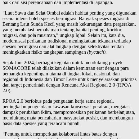
baik dari sisi perencanaan dan implementasi di lapangan.
“Laut Sawu dan Selat Ombai adalah habitat penting yang digunakan
secara intensif oleh spesies bermigrasi. Banyak spesies migrasi di
Bentang Laut Sunda Kecil yang masih kekurangan data pergerakan,
yang membatasi pemahaman tentang habitat penting, koridor
migrasi, dan pola musiman,” ungkap Iqbal. Selain itu, kata dia,
modernisasi perikanan tradisional meningkatkan tekanan terhadap
spesies bermigrasi dan alat tangkap dengan selektivitas rendah
meningkatkan risiko tangkapan sampingan
(bycatch).
Sejak Juni 2024, berbagai kegiatan untuk mendukung proyek
SOMACORE telah dilakukan dalam kemitraan erat dengan para
pemangku kepentingan utama di tingkat lokal, nasional, dan
regional di Indonesia dan Timor Leste untuk menyelaraskan prioritas
dan target pemerintah dengan Rencana Aksi Regional 2.0 (RPOA
2.0).
RPOA 2.0 berfokus pada penguatan kerja sama regional,
peningkatan pengelolaan kawasan konservasi perairan, mengatasi
dampak perubahan iklim, mempromosikan perikanan berkelanjutan,
mendukung mata pencaharian masyarakat pesisir, dan membangun
basis data spesies yang terancam punah.
“Penting untuk memperkuat kolaborasi lintas batas dengan