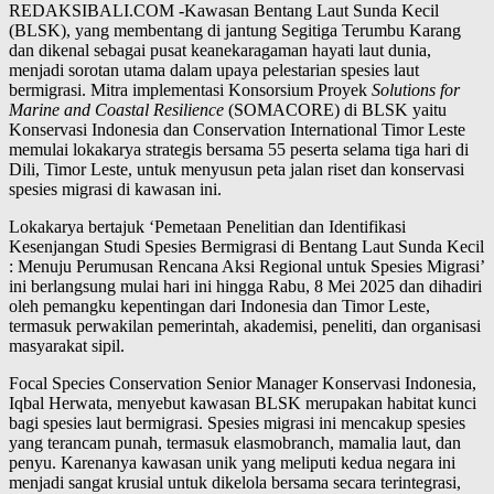
REDAKSIBALI.COM -Kawasan Bentang Laut Sunda Kecil
(BLSK), yang membentang di jantung Segitiga Terumbu Karang
dan dikenal sebagai pusat keanekaragaman hayati laut dunia,
menjadi sorotan utama dalam upaya pelestarian spesies laut
bermigrasi. Mitra implementasi Konsorsium Proyek
Solutions for
Marine and Coastal Resilience
(SOMACORE) di BLSK yaitu
Konservasi Indonesia dan Conservation International Timor Leste
memulai lokakarya strategis bersama 55 peserta selama tiga hari di
Dili, Timor Leste, untuk menyusun peta jalan riset dan konservasi
spesies migrasi di kawasan ini.
Lokakarya bertajuk ‘Pemetaan Penelitian dan Identifikasi
Kesenjangan Studi Spesies Bermigrasi di Bentang Laut Sunda Kecil
: Menuju Perumusan Rencana Aksi Regional untuk Spesies Migrasi’
ini berlangsung mulai hari ini hingga Rabu, 8 Mei 2025 dan dihadiri
oleh pemangku kepentingan dari Indonesia dan Timor Leste,
termasuk perwakilan pemerintah, akademisi, peneliti, dan organisasi
masyarakat sipil.
Focal Species Conservation Senior Manager Konservasi Indonesia,
Iqbal Herwata, menyebut kawasan BLSK merupakan habitat kunci
bagi spesies laut bermigrasi. Spesies migrasi ini mencakup spesies
yang terancam punah, termasuk elasmobranch, mamalia laut, dan
penyu. Karenanya kawasan unik yang meliputi kedua negara ini
menjadi sangat krusial untuk dikelola bersama secara terintegrasi,