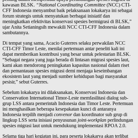
kawasan BLSK.
“National Coordinating Committee
(NCC) CTI-
CFF Indonesia menyambut baik pelaksanaan lokakarya ini sebagai
forum strategis untuk menyatukan berbagai inisiatif dan
meningkatkan efektivitas konservasi spesies bermigrasi di BLSK,”
ujar Anita Setianingsih mewakili NCC CTI-CFF Indonesia dalam
sambutannya.
Di tempat yang sama, Acacio Guterres selaku perwakilan NCC
CTI-CFF Timor Leste, menilai pertemuan antar peneliti kali ini
dapat memberikan kontribusi yang besar untuk pelestarian BLSK.
“Sebagai negara yang juga berada di lintasan migrasi spesies laut,
kami akan mendorong peningkatan kapasitas nasional dalam riset
dan pemantauan spesies migrasi demi menjaga keseimbangan
ekosistem laut yang menjadi sumber kehidupan bagi masyarakat
pesisir,” sebut Guterres.
Sebelum lokakarya ini dilaksanakan, Konservasi Indonesia dan
Conservation International Timor-Leste memfasilitasi dialog sub-
grup LSS antara pemerintah Indonesia dan Timor Leste. Pertemuan
ini menghasilkan beberapa kesepakatan kunci di antaranya
Indonesia terpilih menjadi
convenor
dan koordinator sub grup di
lingkup LSS serta inisiasi penyusunan
joint-workplan
perlindungan
spesies migrasi laut untuk mendukung implementasi RPOA 2.0.
Selama tiga hari kegiatan ini, para peserta lokakarya akan terlibat