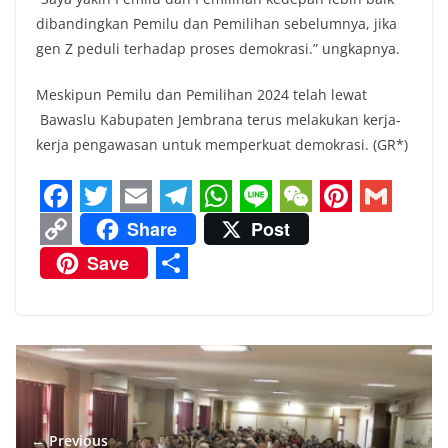
dibandingkan Pemilu dan Pemilihan sebelumnya, jika
gen Z peduli terhadap proses demokrasi.” ungkapnya.
Meskipun Pemilu dan Pemilihan 2024 telah lewat
Bawaslu Kabupaten Jembrana terus melakukan kerja-
kerja pengawasan untuk memperkuat demokrasi. (GR*)
F
T
E
T
W
L
W
P
G
Share
Post
a
w
m
e
h
i
e
i
m
C
Save
c
i
a
l
a
n
C
n
a
o
S
e
t
i
e
t
e
h
t
i
p
h
b
t
l
g
s
a
e
l
y
a
o
e
r
A
t
r
L
r
o
r
a
p
e
i
e
← Previous