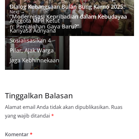
k
m
p
s
n
Dialog Kebangsaan Bulan Bung Karno 2025:
t
k
Next →
“Modernisasi Kepribadian dalam Kebudayaa
Anggota MPR Ketut
n: Penjajahan Gaya Baru?”
Kariyasa Adnyana
Sosialisasikan 4
Pilar, Ajak Warga
Jaga Kebhinnekaan
Tinggalkan Balasan
Alamat email Anda tidak akan dipublikasikan.
Ruas
yang wajib ditandai
*
Komentar
*