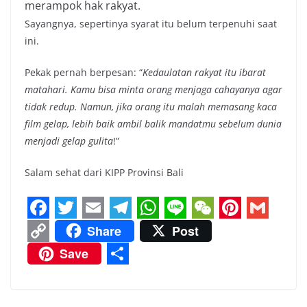
merampok hak rakyat.
Sayangnya, sepertinya syarat itu belum terpenuhi saat
ini.
Pekak pernah berpesan: “
Kedaulatan rakyat itu ibarat
matahari. Kamu bisa minta orang menjaga cahayanya agar
tidak redup. Namun, jika orang itu malah memasang kaca
film gelap, lebih baik ambil balik mandatmu sebelum dunia
menjadi gelap gulita
!”
Salam sehat dari KIPP Provinsi Bali
F
T
E
T
W
L
W
P
G
Share
Post
a
w
m
e
h
i
e
i
m
C
Save
c
i
a
l
a
n
C
n
a
o
S
e
t
i
e
t
e
h
t
i
p
h