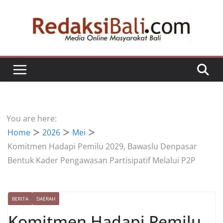
Skip
to
content
You are here:
Home
2026
Mei
Komitmen Hadapi Pemilu 2029, Bawaslu Denpasar
Bentuk Kader Pengawasan Partisipatif Melalui P2P
BERITA
DAERAH
Komitmen Hadapi Pemilu