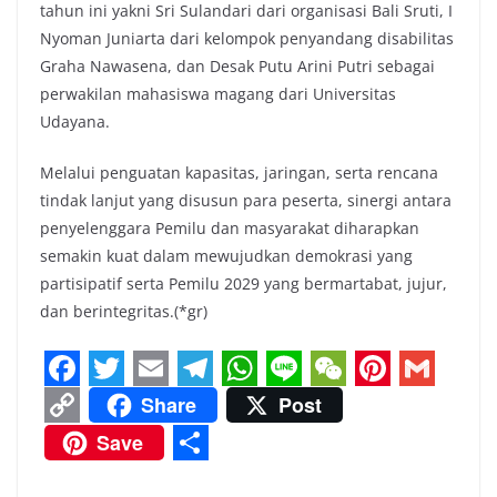
tahun ini yakni Sri Sulandari dari organisasi Bali Sruti, I
Nyoman Juniarta dari kelompok penyandang disabilitas
Graha Nawasena, dan Desak Putu Arini Putri sebagai
perwakilan mahasiswa magang dari Universitas
Udayana.
Melalui penguatan kapasitas, jaringan, serta rencana
tindak lanjut yang disusun para peserta, sinergi antara
penyelenggara Pemilu dan masyarakat diharapkan
semakin kuat dalam mewujudkan demokrasi yang
partisipatif serta Pemilu 2029 yang bermartabat, jujur,
dan berintegritas.(*gr)
F
T
E
T
W
L
W
P
G
Share
Post
a
w
m
e
h
i
e
i
m
C
Save
c
i
a
l
a
n
C
n
a
o
S