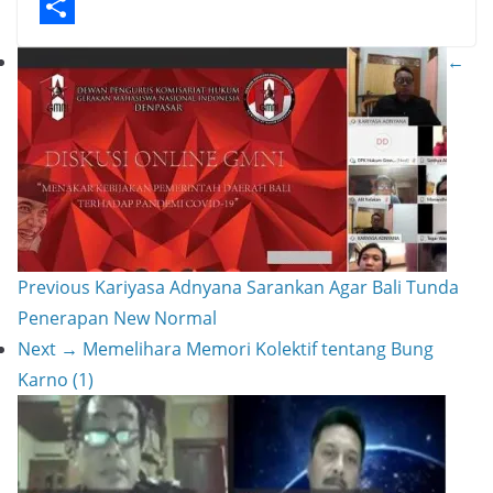
p
t
e
i
p
S
←
r
l
y
h
e
L
a
s
i
r
t
n
e
k
Previous
Kariyasa Adnyana Sarankan Agar Bali Tunda
Penerapan New Normal
Next →
Memelihara Memori Kolektif tentang Bung
Karno (1)