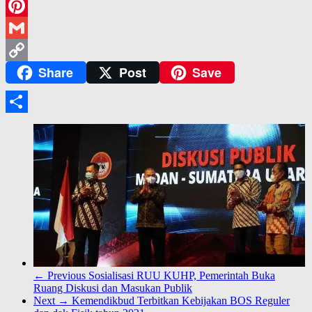
WeChat
Pinterest
Gmail
Share
Post
Save
Copy
Link
Share
← Previous
Sosialisasi RUU KUHP, Pemerintah Buka
Ruang Diskusi dan Masukan Publik
Next →
Kemendikbud Terbitkan Kebijakan BOS Reguler