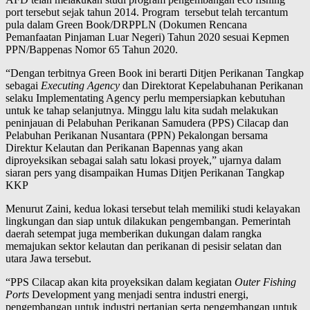
port tersebut sejak tahun 2014. Program tersebut telah tercantum
pula dalam Green Book/DRPPLN (Dokumen Rencana
Pemanfaatan Pinjaman Luar Negeri) Tahun 2020 sesuai Kepmen
PPN/Bappenas Nomor 65 Tahun 2020.
“Dengan terbitnya Green Book ini berarti Ditjen Perikanan Tangkap
sebagai
Executing Agency
dan Direktorat Kepelabuhanan Perikanan
selaku Implementating Agency perlu mempersiapkan kebutuhan
untuk ke tahap selanjutnya. Minggu lalu kita sudah melakukan
peninjauan di Pelabuhan Perikanan Samudera (PPS) Cilacap dan
Pelabuhan Perikanan Nusantara (PPN) Pekalongan bersama
Direktur Kelautan dan Perikanan Bapennas yang akan
diproyeksikan sebagai salah satu lokasi proyek,” ujarnya dalam
siaran pers yang disampaikan Humas Ditjen Perikanan Tangkap
KKP
Menurut Zaini, kedua lokasi tersebut telah memiliki studi kelayakan
lingkungan dan siap untuk dilakukan pengembangan. Pemerintah
daerah setempat juga memberikan dukungan dalam rangka
memajukan sektor kelautan dan perikanan di pesisir selatan dan
utara Jawa tersebut.
“PPS Cilacap akan kita proyeksikan dalam kegiatan
Outer Fishing
Ports
Development yang menjadi sentra industri energi,
pengembangan untuk industri pertanian serta pengembangan untuk