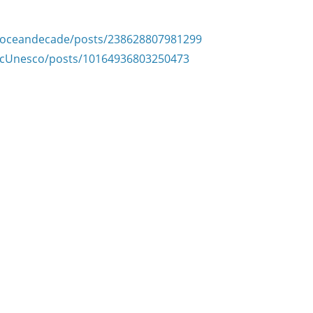
/oceandecade/posts/238628807981299
ocUnesco/posts/10164936803250473