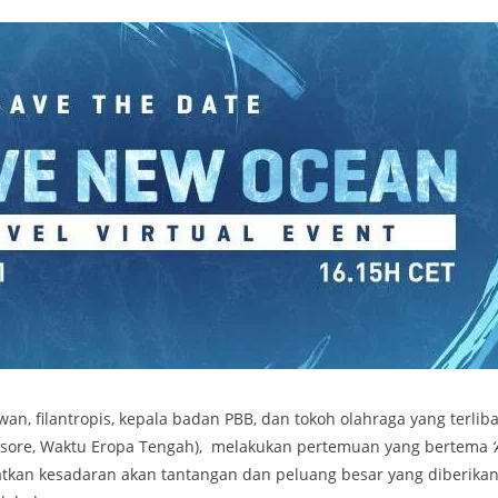
n, filantropis, kepala badan PBB, dan tokoh olahraga yang terliba
.45 sore, Waktu Eropa Tengah), melakukan pertemuan yang bertema
tkan kesadaran akan tantangan dan peluang besar yang diberikan