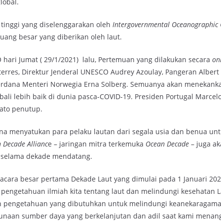
lobal.
 tinggi yang diselenggarakan oleh
Intergovernmental Oceanographic 
uang besar yang diberikan oleh laut.
 hari Jumat ( 29/1/2021) lalu, Pertemuan yang dilakukan secara
on
erres, Direktur Jenderal UNESCO Audrey Azoulay, Pangeran Albert I
erdana Menteri Norwegia Erna Solberg. Semuanya akan menekanka
li lebih baik di dunia pasca-COVID-19. Presiden Portugal Marcel
ato penutup.
a menyatukan para pelaku lautan dari segala usia dan benua un
 Decade Allianc
e – jaringan mitra terkemuka
Ocean Decade
– juga a
 selama dekade mendatang.
h acara besar pertama Dekade Laut yang dimulai pada 1 Januari 20
 pengetahuan ilmiah kita tentang laut dan melindungi kesehatan L
 pengetahuan yang dibutuhkan untuk melindungi keanekaragama
gunaan sumber daya yang berkelanjutan dan adil saat kami menang