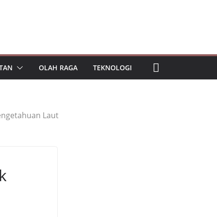
TAN
OLAH RAGA
TEKNOLOGI
engetahuan Laut
k