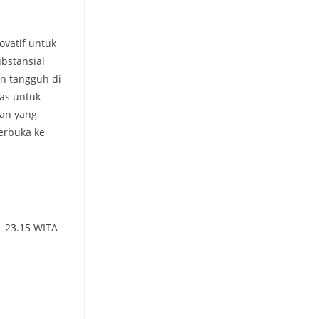
ovatif untuk
bstansial
an tangguh di
tas untuk
tan yang
erbuka ke
l 23.15 WITA