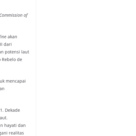
Commission of
line
akan
I dari
n potensi laut
o Rebelo de
tuk mencapai
kan
21. Dekade
aut.
n hayati dan
ani realitas