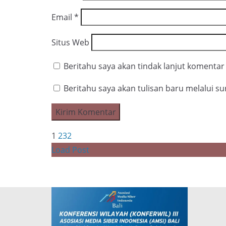
Email
*
Situs Web
Beritahu saya akan tindak lanjut komentar 
Beritahu saya akan tulisan baru melalui sur
1
2
3
2
Load Post