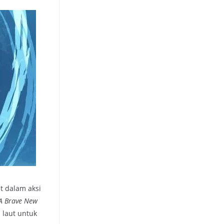
t dalam aksi
‘A Brave New
 laut untuk