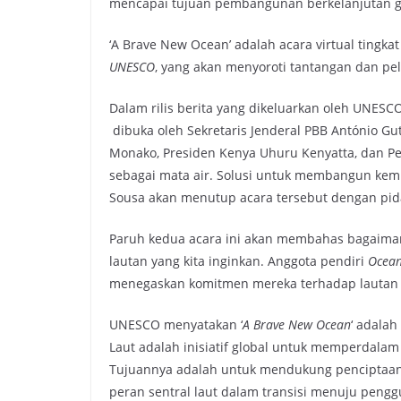
mencapai tujuan pembangunan berkelanjutan g
‘A Brave New Ocean’ adalah acara virtual tingkat
UNESCO
, yang akan menyoroti tantangan dan pel
Dalam rilis berita yang dikeluarkan oleh UNESCO
dibuka oleh Sekretaris Jenderal PBB António Gut
Monako, Presiden Kenya Uhuru Kenyatta, dan P
sebagai mata air. Solusi untuk membangun kemba
Sousa akan menutup acara tersebut dengan pid
Paruh kedua acara ini akan membahas bagaiman
lautan yang kita inginkan. Anggota pendiri
Ocean
menegaskan komitmen mereka terhadap lautan
UNESCO menyatakan ‘
A Brave New Ocean
‘ adala
Laut adalah inisiatif global untuk memperdalam
Tujuannya adalah untuk mendukung penciptaan
peran sentral laut dalam transisi menuju peng