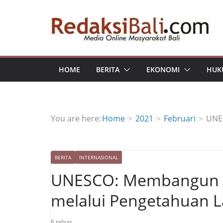
Skip
to
content
HOME
BERITA
EKONOMI
HUK
You are here:
Home
2021
Februari
UNES
BERITA
INTERNASIONAL
UNESCO: Membangun Ke
melalui Pengetahuan L
6 tahun