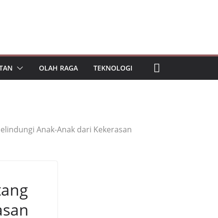
TAN
OLAH RAGA
TEKNOLOGI
Melindungi Anak-Anak dari Kekerasan
tang
asan