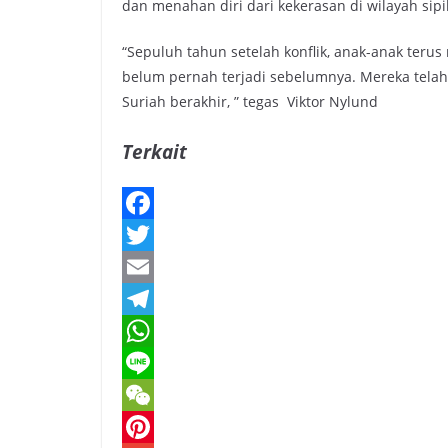
dan menahan diri dari kekerasan di wilayah sipil
“Sepuluh tahun setelah konflik, anak-anak teru
belum pernah terjadi sebelumnya. Mereka telah
Suriah berakhir, ” tegas Viktor Nylund
Terkait
F
a
T
c
w
E
e
i
m
T
b
t
a
e
W
o
t
i
l
h
L
o
e
l
e
a
i
W