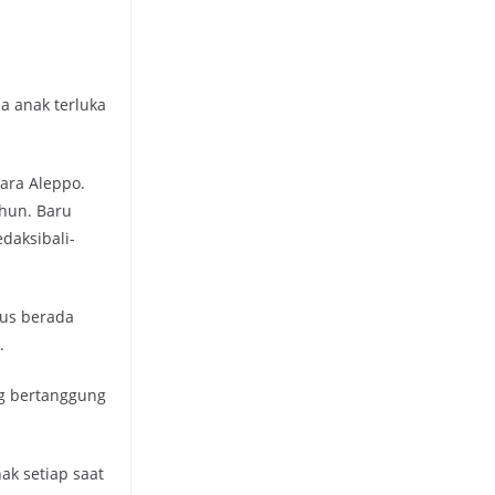
a anak terluka
tara Aleppo.
ahun. Baru
edaksibali-
rus berada
.
g bertanggung
ak setiap saat