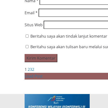
Nama
*
Email
*
Situs Web
Beritahu saya akan tindak lanjut komentar 
Beritahu saya akan tulisan baru melalui sur
1
2
3
2
Load Post