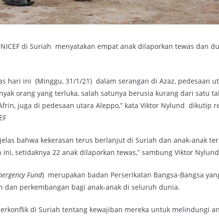
UNICEF di Suriah menyatakan empat anak dilaporkan tewas dan du
as hari ini (Minggu, 31/1/21) dalam serangan di Azaz, pedesaan u
anyak orang yang terluka, salah satunya berusia kurang dari satu t
frin, juga di pedesaan utara Aleppo,” kata Viktor Nylund dikutip r
EF
jelas bahwa kekerasan terus berlanjut di Suriah dan anak-anak te
n ini, setidaknya 22 anak dilaporkan tewas,” sambung Viktor Nylund
Emergency Fund
) merupakan badan Perserikatan Bangsa-Bangsa yan
 dan perkembangan bagi anak-anak di seluruh dunia.
rkonflik di Suriah tentang kewajiban mereka untuk melindungi an