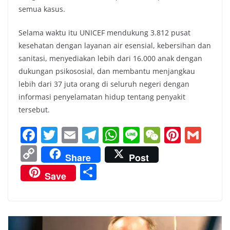
semua kasus.
Selama waktu itu UNICEF mendukung 3.812 pusat
kesehatan dengan layanan air esensial, kebersihan dan
sanitasi, menyediakan lebih dari 16.000 anak dengan
dukungan psikososial, dan membantu menjangkau
lebih dari 37 juta orang di seluruh negeri dengan
informasi penyelamatan hidup tentang penyakit
tersebut.
F
T
E
T
W
Li
W
Pi
G
a
w
m
el
h
n
e
nt
m
C
Share
Post
c
itt
ai
e
at
e
C
er
ai
o
S
Save
e
er
l
gr
s
h
e
l
p
h
b
a
A
at
st
y
ar
o
m
p
Li
e