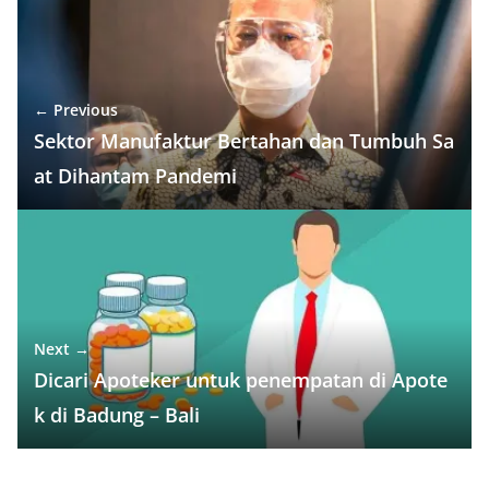
o
p
n
k
k
← Previous
Sektor Manufaktur Bertahan dan Tumbuh Sa
at Dihantam Pandemi
Next →
Dicari Apoteker untuk penempatan di Apote
k di Badung – Bali