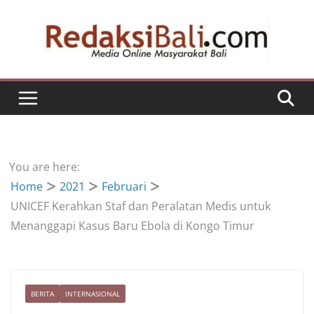
Skip
to
content
You are here:
Home
2021
Februari
UNICEF Kerahkan Staf dan Peralatan Medis untuk
Menanggapi Kasus Baru Ebola di Kongo Timur
BERITA
INTERNASIONAL