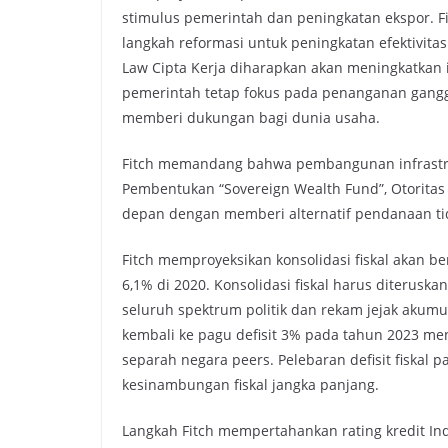
stimulus pemerintah dan peningkatan ekspor.
langkah reformasi untuk peningkatan efektivitas
Law Cipta Kerja diharapkan akan meningkatkan i
pemerintah tetap fokus pada penanganan gangg
memberi dukungan bagi dunia usaha.
Fitch memandang bahwa pembangunan infrastruk
Pembentukan “Sovereign Wealth Fund”, Otorita
depan dengan memberi alternatif pendanaan tid
Fitch memproyeksikan konsolidasi fiskal akan ber
6,1% di 2020. Konsolidasi fiskal harus diterus
seluruh spektrum politik dan rekam jejak akum
kembali ke pagu defisit 3% pada tahun 2023 men
separah negara peers. Pelebaran defisit fiskal p
kesinambungan fiskal jangka panjang.
Langkah Fitch mempertahankan rating kredit In