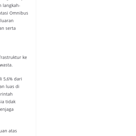
 langkah-
entasi Omnibus
eluaran
an serta
rastruktur ke
wasta.
i 5,6% dari
an luas di
rintah
ia tidak
menjaga
uan atas