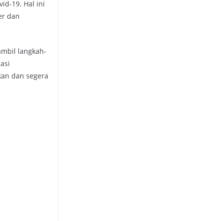
id-19. Hal ini
er dan
mbil langkah-
asi
kan dan segera