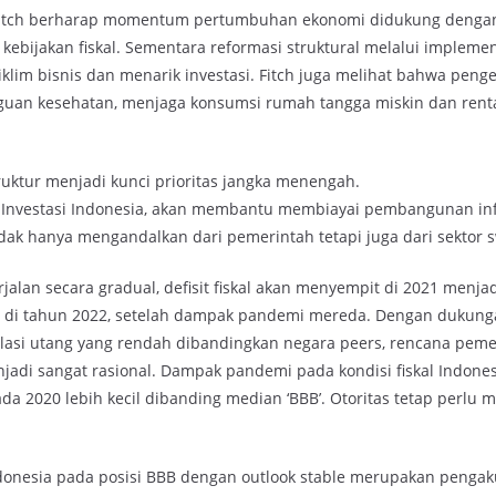
 Fitch berharap momentum pertumbuhan ekonomi didukung dengan
 kebijakan fiskal. Sementara reformasi struktural melalui implem
klim bisnis dan menarik investasi. Fitch juga melihat bahwa peng
uan kesehatan, menjaga konsumsi rumah tangga miskin dan rent
tur menjadi kunci prioritas jangka menengah.
s Investasi Indonesia, akan membantu membiayai pembangunan inf
ak hanya mengandalkan dari pemerintah tetapi juga dari sektor s
jalan secara gradual, defisit fiskal akan menyempit di 2021 menjad
kan di tahun 2022, setelah dampak pandemi mereda. Dengan dukung
ulasi utang yang rendah dibandingkan negara peers, rencana peme
jadi sangat rasional. Dampak pandemi pada kondisi fiskal Indones
ada 2020 lebih kecil dibanding median ‘BBB’. Otoritas tetap perlu 
donesia pada posisi BBB dengan outlook stable merupakan pengak