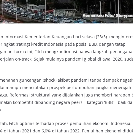
n Informasi Kementerian Keuangan hari selasa (23/3) menginfor
gkat (rating) kredit Indonesia pada posisi BBB, dengan tetap
gan performa ini, Fitch mengkonfirmasi bahwa langkah penangan
rjalan on-track. Sejak mulainya pandemi global di awal 2020, sud
menahan guncangan (shock) akibat pandemi tanpa dampak negatif
ilai mampu menciptakan prospek pertumbuhan jangka menengah 
jaga. Reformasi struktural yang dijalankan juga memberi harapan
akin kompetitif dibanding negara peers – kategori ‘BBB’ – baik da
a.
ah, Fitch optimis terhadap proses pemulihan ekonomi Indonesia. 
di tahun 2021 dan 6,0% di tahun 2022. Pemulihan ekonomi didu