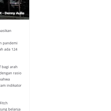
masikan
an pandemi
ah ada 124
 bagi arah
dengan rasio
 bahwa
lam indikator
Fitch
kung belanja