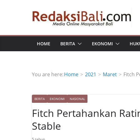
Skip
to
content
HOME
BERITA
EKONOMI
HUK
You are here:
Home
2021
Maret
Fitch 
BERITA
EKONOMI
NASIONAL
Fitch Pertahankan Rati
Stable
5 tahun