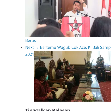
a
s
i
r
t
n
e
k
Beras
Next →
Bertemu Wagub Cok Ace, KI Bali Samp
2021
Tinggalkan Balasan