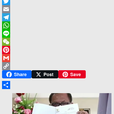
Facebook
Twitter
Email
Telegram
WhatsApp
Line
WeChat
Pinterest
Gmail
Share
Post
Save
Copy
Link
Share