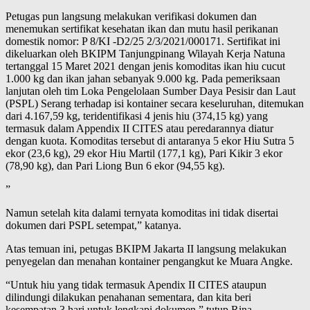
Petugas pun langsung melakukan verifikasi dokumen dan
menemukan sertifikat kesehatan ikan dan mutu hasil perikanan
domestik nomor: P 8/KI -D2/25 2/3/2021/000171. Sertifikat ini
dikeluarkan oleh BKIPM Tanjungpinang Wilayah Kerja Natuna
tertanggal 15 Maret 2021 dengan jenis komoditas ikan hiu cucut
1.000 kg dan ikan jahan sebanyak 9.000 kg. Pada pemeriksaan
lanjutan oleh tim Loka Pengelolaan Sumber Daya Pesisir dan Laut
(PSPL) Serang terhadap isi kontainer secara keseluruhan, ditemukan
dari 4.167,59 kg, teridentifikasi 4 jenis hiu (374,15 kg) yang
termasuk dalam Appendix II CITES atau peredarannya diatur
dengan kuota. Komoditas tersebut di antaranya 5 ekor Hiu Sutra 5
ekor (23,6 kg), 29 ekor Hiu Martil (177,1 kg), Pari Kikir 3 ekor
(78,90 kg), dan Pari Liong Bun 6 ekor (94,55 kg).
”
Namun setelah kita dalami ternyata komoditas ini tidak disertai
dokumen dari PSPL setempat,” katanya.
Atas temuan ini, petugas BKIPM Jakarta II langsung melakukan
penyegelan dan menahan kontainer pengangkut ke Muara Angke.
“Untuk hiu yang tidak termasuk Apendix II CITES ataupun
dilindungi dilakukan penahanan sementara, dan kita beri
kesempatan 3 hari untuk lengkapi dokumen,” tutup Rina.