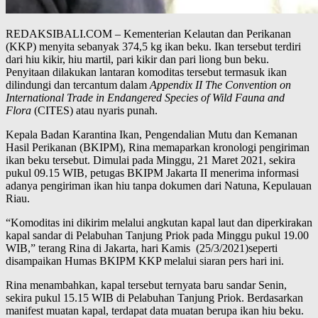
REDAKSIBALI.COM – Kementerian Kelautan dan Perikanan
(KKP) menyita sebanyak 374,5 kg ikan beku. Ikan tersebut terdiri
dari hiu kikir, hiu martil, pari kikir dan pari liong bun beku.
Penyitaan dilakukan lantaran komoditas tersebut termasuk ikan
dilindungi dan tercantum dalam
Appendix II The Convention on
International Trade in Endangered Species of Wild Fauna and
Flora
(CITES) atau nyaris punah.
Kepala Badan Karantina Ikan, Pengendalian Mutu dan Kemanan
Hasil Perikanan (BKIPM), Rina memaparkan kronologi pengiriman
ikan beku tersebut. Dimulai pada Minggu, 21 Maret 2021, sekira
pukul 09.15 WIB, petugas BKIPM Jakarta II menerima informasi
adanya pengiriman ikan hiu tanpa dokumen dari Natuna, Kepulauan
Riau.
“Komoditas ini dikirim melalui angkutan kapal laut dan diperkirakan
kapal sandar di Pelabuhan Tanjung Priok pada Minggu pukul 19.00
WIB,” terang Rina di Jakarta, hari Kamis (25/3/2021)seperti
disampaikan Humas BKIPM KKP melalui siaran pers hari ini.
Rina menambahkan, kapal tersebut ternyata baru sandar Senin,
sekira pukul 15.15 WIB di Pelabuhan Tanjung Priok. Berdasarkan
manifest muatan kapal, terdapat data muatan berupa ikan hiu beku.