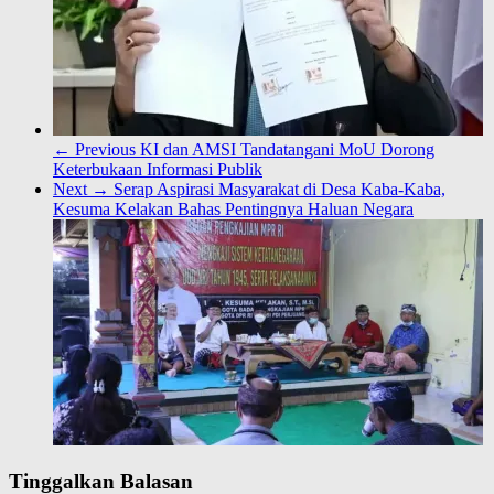
← Previous
KI dan AMSI Tandatangani MoU Dorong
Keterbukaan Informasi Publik
Next →
Serap Aspirasi Masyarakat di Desa Kaba-Kaba,
Kesuma Kelakan Bahas Pentingnya Haluan Negara
Tinggalkan Balasan