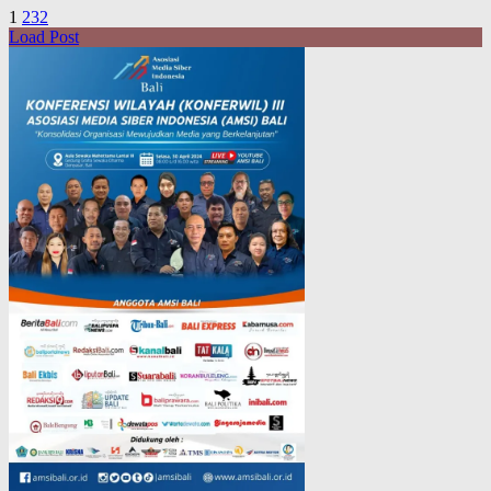
1
2
3
2
Load Post