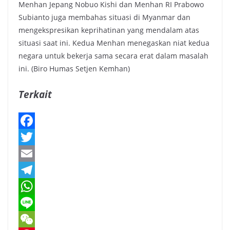
Menhan Jepang Nobuo Kishi dan Menhan RI Prabowo
Subianto juga membahas situasi di Myanmar dan
mengekspresikan keprihatinan yang mendalam atas
situasi saat ini. Kedua Menhan menegaskan niat kedua
negara untuk bekerja sama secara erat dalam masalah
ini. (Biro Humas Setjen Kemhan)
Terkait
F
a
T
c
w
E
e
i
m
T
b
t
a
e
W
o
t
i
l
h
L