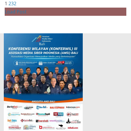
1
2
3
2
Load Post