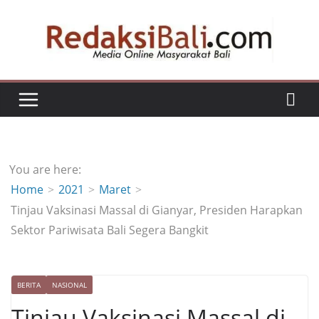
Skip
to
content
You are here:
Home
2021
Maret
Tinjau Vaksinasi Massal di Gianyar, Presiden Harapkan
Sektor Pariwisata Bali Segera Bangkit
BERITA
NASIONAL
Tinjau Vaksinasi Massal di